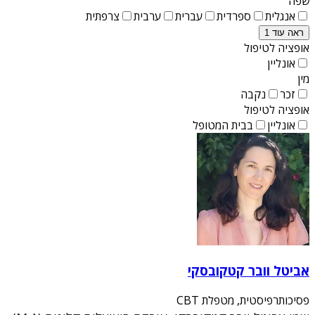
שפה
אנגלית
ספרדית
עברית
ערבית
צרפתית
ראה עוד 1
אופציה לטיפול
אונליין
מין
זכר
נקבה
אופציה לטיפול
אונליין
בבית המטופל
אביטל וובר קטקובסקי
פסיכותרפיסטית, מטפלת CBT