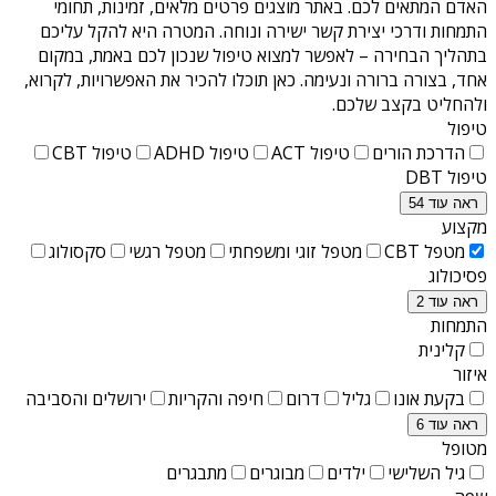
האדם המתאים לכם. באתר מוצגים פרטים מלאים, זמינות, תחומי
התמחות ודרכי יצירת קשר ישירה ונוחה. המטרה היא להקל עליכם
בתהליך הבחירה – לאפשר למצוא טיפול שנכון לכם באמת, במקום
אחד, בצורה ברורה ונעימה. כאן תוכלו להכיר את האפשרויות, לקרוא,
ולהחליט בקצב שלכם.
טיפול
הדרכת הורים
טיפול ACT
טיפול ADHD
טיפול CBT
טיפול DBT
ראה עוד 54
מקצוע
מטפל CBT
מטפל זוגי ומשפחתי
מטפל רגשי
סקסולוג
פסיכולוג
ראה עוד 2
התמחות
קלינית
איזור
בקעת אונו
גליל
דרום
חיפה והקריות
ירושלים והסביבה
ראה עוד 6
מטופל
גיל השלישי
ילדים
מבוגרים
מתבגרים