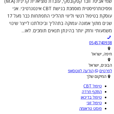
שמי אביטל וובר קטקובסקי, עובדת סוציאלית קלינית (M.A)
ופסיכותרפיסטית מוסמכת בגישת CBT אינטגרטיבי. אני
עוסקת בטיפול רגשי וליווי תהליכי התפתחות כבר מעל 17
שנים מתוך אמונה עמוקה בתהליך וביכולתנו לייצר שינוי
משמעותי וחזק יותר בהינתן תנאים תומכים. לאו...
0545740938
חיפה, ישראל
הבונים, ישראל
לפרטים
הודעה לווטסאפ
המיקום שלך
טיפול CBT
התקף חרדה
טיפול בדיכאו
טיפול זוגי
פוסט טראומה