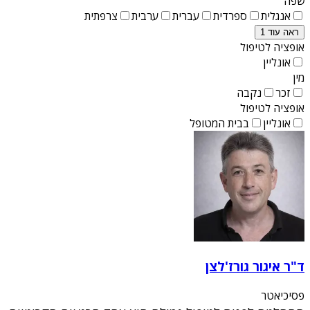
שפה
אנגלית
ספרדית
עברית
ערבית
צרפתית
ראה עוד 1
אופציה לטיפול
אונליין
מין
זכר
נקבה
אופציה לטיפול
אונליין
בבית המטופל
ד"ר איגור גורז'לצן
פסיכיאטר