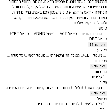
המתאים לכם. באתר מוצגים פרטים מלאים, זמינות, תחומי התמחות
ודרכי יצירת קשר ישירה ונוחה. המטרה היא להקל עליכם בתהליך
הבחירה – לאפשר למצוא טיפול שנכון לכם באמת, במקום אחד,
בצורה ברורה ונעימה. כאן תוכלו להכיר את האפשרויות, לקרוא,
ולהחליט בקצב שלכם.
טיפול
הדרכת הורים
טיפול ACT
טיפול ADHD
טיפול CBT
טיפול DBT
ראה עוד 54
מקצוע
מטפל CBT
מטפל זוגי ומשפחתי
מטפל רגשי
סקסולוג
פסיכולוג
ראה עוד 2
התמחות
קלינית
איזור
בקעת אונו
גליל
דרום
חיפה והקריות
ירושלים והסביבה
ראה עוד 6
מטופל
גיל השלישי
ילדים
מבוגרים
מתבגרים