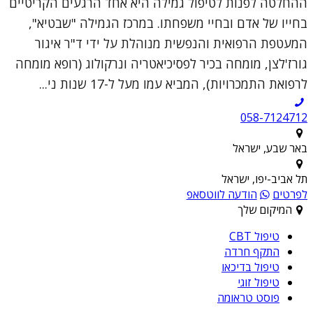
ההחלטה לפנות לטיפול גמילה היא אחד הרגעים הקריטיים
בחייו של אדם ובחיי משפחתו. במרכז הגמילה "שבטיא",
המעטפת הרפואית והנפשית מנוהלת על ידי ד"ר איגור
גורז'לצן, מומחה בכיר לפסיכיאטריה ונרקולוג (רופא מומחה
לרפואת התמכרויות), המביא עמו מעל ל-17 שנות ני...
058-7124712
באר שבע, ישראל
תל אביב-יפו, ישראל
לפרטים
הודעה לווטסאפ
המיקום שלך
טיפול CBT
התקף חרדה
טיפול בדיכאו
טיפול זוגי
פוסט טראומה