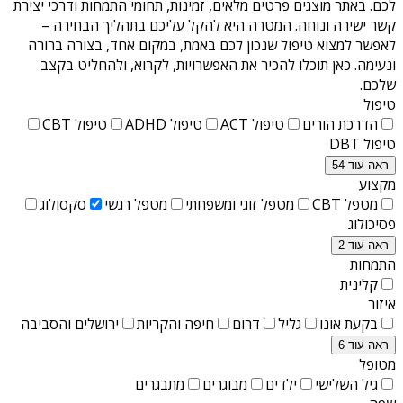
לכם. באתר מוצגים פרטים מלאים, זמינות, תחומי התמחות ודרכי יצירת
קשר ישירה ונוחה. המטרה היא להקל עליכם בתהליך הבחירה –
לאפשר למצוא טיפול שנכון לכם באמת, במקום אחד, בצורה ברורה
ונעימה. כאן תוכלו להכיר את האפשרויות, לקרוא, ולהחליט בקצב
שלכם.
טיפול
הדרכת הורים
טיפול ACT
טיפול ADHD
טיפול CBT
טיפול DBT
ראה עוד 54
מקצוע
מטפל CBT
מטפל זוגי ומשפחתי
מטפל רגשי
סקסולוג
פסיכולוג
ראה עוד 2
התמחות
קלינית
איזור
בקעת אונו
גליל
דרום
חיפה והקריות
ירושלים והסביבה
ראה עוד 6
מטופל
גיל השלישי
ילדים
מבוגרים
מתבגרים