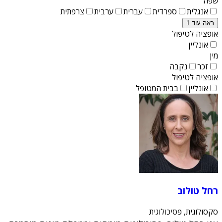
שפה
אנגלית
ספרדית
עברית
ערבית
צרפתית
ראה עוד 1
אופציה לטיפול
אונליין
מין
זכר
נקבה
אופציה לטיפול
אונליין
בבית המטופל
רחל טולוב
סקסולוגית, פסיכולוגית