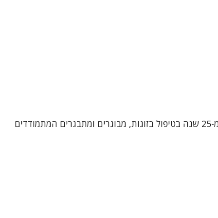
שמי אירית רן, פסיכותרפיסטית, מטפלת בתנועה ומטפלת זוגית ומשפחתית מוסמכת. אני מביאה עמי ניסיון עשיר של למעלה מ-25 שנה בטיפול בזוגות, מבוגרים ומתבגרים המתמודדים