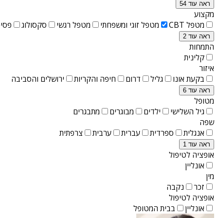
ראה עוד 54
מקצוע
מטפל CBT
מטפל זוגי ומשפחתי
מטפל רגשי
סקסולוג
פסיכ
ראה עוד 2
התמחות
קלינית
איזור
בקעת אונו
גליל
דרום
חיפה והקריות
ירושלים והסביבה
ראה עוד 6
מטופל
גיל השלישי
ילדים
מבוגרים
מתבגרים
שפה
אנגלית
ספרדית
עברית
ערבית
צרפתית
ראה עוד 1
אופציה לטיפול
אונליין
מין
זכר
נקבה
אופציה לטיפול
אונליין
בבית המטופל