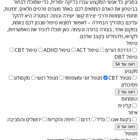
בסביון
. כל אנשי המקצוע עברו בדיקה יסודית, כדי שתוכלו לבחור
בביטחון את האדם המתאים לכם. באתר מוצגים פרטים מלאים, זמינות,
תחומי התמחות ודרכי יצירת קשר ישירה ונוחה. המטרה היא להקל
עליכם בתהליך הבחירה – לאפשר למצוא טיפול שנכון לכם באמת,
במקום אחד, בצורה ברורה ונעימה. כאן תוכלו להכיר את האפשרויות,
לקרוא, ולהחליט בקצב שלכם.
טיפול
הדרכת הורים
טיפול ACT
טיפול ADHD
טיפול CBT
טיפול DBT
ראה עוד 54
מקצוע
מטפל CBT
מטפל זוגי ומשפחתי
מטפל רגשי
סקסולוג
פסיכולוג
ראה עוד 2
התמחות
קלינית
איזור
בקעת אונו
גליל
דרום
חיפה והקריות
ירושלים והסביבה
ראה עוד 6
מטופל