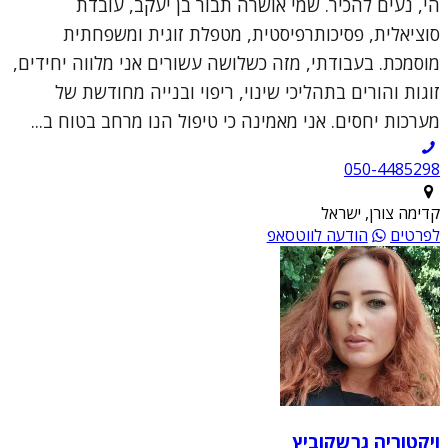
הי, נעים להכיר. שמי אושרה תבור בן יעקב, עובדת
סוציאלית, פסיכותרפיסטית, מטפלת זוגית ומשפחתית
מוסמכת. בעבודתי, מזה כשלושה עשורים אני מלווה יחידים,
זוגות והורים בתהליכי שינוי, ריפוי ובנייה מחודשת של
מערכות יחסים. אני מאמינה כי טיפול הנו מרחב בטוח ב...
050-4485298
קדימה צורן, ישראל
לפרטים
הודעה לווטסאפ
ויקטוריה גרשקוביץ