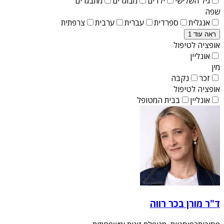
גיל השלישי
ילדים
מבוגרים
מתבגרים
שפה
אנגלית
ספרדית
עברית
ערבית
צרפתית
ראה עוד 1
אופציה לטיפול
אונליין
מין
זכר
נקבה
אופציה לטיפול
אונליין
בבית המטופל
ד"ר מורן בכר רווה