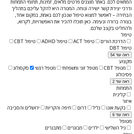
המתאים לכם. באתר מוצגים פרטים מלאים, זמינות, תחומי התמחות
ודרכי יצירת קשר ישירה ונוחה. המטרה היא להקל עליכם בתהליך
הבחירה – לאפשר למצוא טיפול שנכון לכם באמת, במקום אחד,
בצורה ברורה ונעימה. כאן תוכלו להכיר את האפשרויות, לקרוא,
ולהחליט בקצב שלכם.
טיפול
הדרכת הורים
טיפול ACT
טיפול ADHD
טיפול CBT
טיפול DBT
ראה עוד 54
מקצוע
מטפל CBT
מטפל זוגי ומשפחתי
מטפל רגשי
סקסולוג
פסיכולוג
ראה עוד 2
התמחות
קלינית
איזור
בקעת אונו
גליל
דרום
חיפה והקריות
ירושלים והסביבה
ראה עוד 6
מטופל
גיל השלישי
ילדים
מבוגרים
מתבגרים