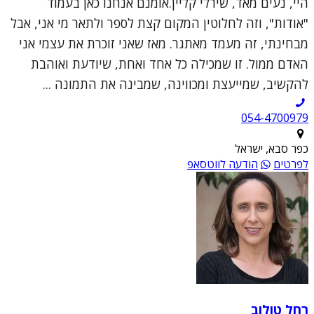
היי, נעים מאד, שירלי קליין.אומנם אנחנו כאן בעמוד
"אודות", וזה לחלוטין המקום קצת לספר ולתאר מי אני, אבל
מבחינתי, זה מעמד מאתגר. מאז שאני זוכרת את עצמי אני
האדם ממול. זו שמכילה כל אחד ואחת, שיודעת ואוהבת
להקשיב, שמייעצת ומכווינה, שמבינה את התמונה ...
054-4700979
כפר סבא, ישראל
לפרטים
הודעה לווטסאפ
רחל טולוב