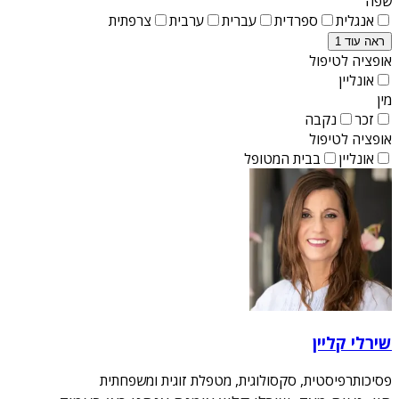
שפה
אנגלית
ספרדית
עברית
ערבית
צרפתית
ראה עוד 1
אופציה לטיפול
אונליין
מין
זכר
נקבה
אופציה לטיפול
אונליין
בבית המטופל
שירלי קליין
פסיכותרפיסטית, סקסולוגית, מטפלת זוגית ומשפחתית