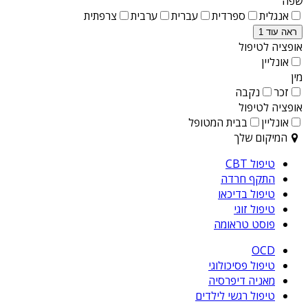
שפה
אנגלית
ספרדית
עברית
ערבית
צרפתית
ראה עוד 1
אופציה לטיפול
אונליין
מין
זכר
נקבה
אופציה לטיפול
אונליין
בבית המטופל
המיקום שלך
טיפול CBT
התקף חרדה
טיפול בדיכאו
טיפול זוגי
פוסט טראומה
OCD
טיפול פסיכולוגי
מאניה דיפרסיה
טיפול רגשי לילדים