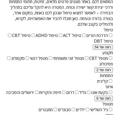
המתאים לכם. באתר מוצגים פרטים מלאים, זמינות, תחומי התמחות
ודרכי יצירת קשר ישירה ונוחה. המטרה היא להקל עליכם בתהליך
הבחירה – לאפשר למצוא טיפול שנכון לכם באמת, במקום אחד,
בצורה ברורה ונעימה. כאן תוכלו להכיר את האפשרויות, לקרוא,
ולהחליט בקצב שלכם.
טיפול
הדרכת הורים
טיפול ACT
טיפול ADHD
טיפול CBT
טיפול DBT
ראה עוד 54
מקצוע
מטפל CBT
מטפל זוגי ומשפחתי
מטפל רגשי
סקסולוג
פסיכולוג
ראה עוד 2
התמחות
קלינית
איזור
בקעת אונו
גליל
דרום
חיפה והקריות
ירושלים והסביבה
ראה עוד 6
מטופל
גיל השלישי
ילדים
מבוגרים
מתבגרים