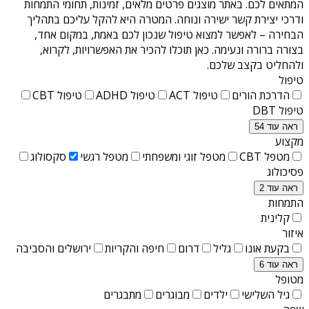
המתאים לכם. באתר מוצגים פרטים מלאים, זמינות, תחומי התמחות
ודרכי יצירת קשר ישירה ונוחה. המטרה היא להקל עליכם בתהליך
הבחירה – לאפשר למצוא טיפול שנכון לכם באמת, במקום אחד,
בצורה ברורה ונעימה. כאן תוכלו להכיר את האפשרויות, לקרוא,
ולהחליט בקצב שלכם.
טיפול
הדרכת הורים
טיפול ACT
טיפול ADHD
טיפול CBT
טיפול DBT
ראה עוד 54
מקצוע
מטפל CBT
מטפל זוגי ומשפחתי
מטפל רגשי
סקסולוג
פסיכולוג
ראה עוד 2
התמחות
קלינית
איזור
בקעת אונו
גליל
דרום
חיפה והקריות
ירושלים והסביבה
ראה עוד 6
מטופל
גיל השלישי
ילדים
מבוגרים
מתבגרים