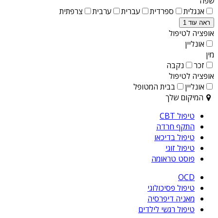
שפה
אנגלית
ספרדית
עברית
ערבית
צרפתית
ראה עוד 1
אופציה לטיפול
אונליין
מין
זכר
נקבה
אופציה לטיפול
אונליין
בבית המטופל
המיקום שלך
טיפול CBT
התקף חרדה
טיפול בדיכאו
טיפול זוגי
פוסט טראומה
OCD
טיפול פסיכולוגי
מאניה דיפרסיה
טיפול רגשי לילדים