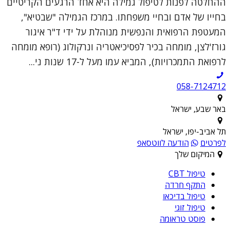
ההחלטה לפנות לטיפול גמילה היא אחד הרגעים הקריטיים
בחייו של אדם ובחיי משפחתו. במרכז הגמילה "שבטיא",
המעטפת הרפואית והנפשית מנוהלת על ידי ד"ר איגור
גורז'לצן, מומחה בכיר לפסיכיאטריה ונרקולוג (רופא מומחה
לרפואת התמכרויות), המביא עמו מעל ל-17 שנות ני...
058-7124712
באר שבע, ישראל
תל אביב-יפו, ישראל
לפרטים
הודעה לווטסאפ
המיקום שלך
טיפול CBT
התקף חרדה
טיפול בדיכאו
טיפול זוגי
פוסט טראומה