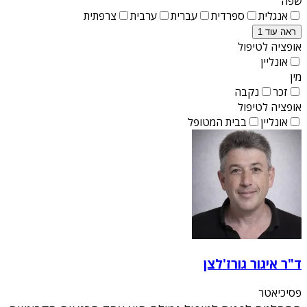
שפה
אנגלית
ספרדית
עברית
ערבית
צרפתית
ראה עוד 1
אופציה לטיפול
אונליין
מין
זכר
נקבה
אופציה לטיפול
אונליין
בבית המטופל
ד"ר איגור גורז'לצן
פסיכיאטר