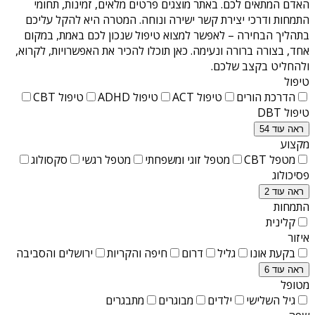
האדם המתאים לכם. באתר מוצגים פרטים מלאים, זמינות, תחומי
התמחות ודרכי יצירת קשר ישירה ונוחה. המטרה היא להקל עליכם
בתהליך הבחירה – לאפשר למצוא טיפול שנכון לכם באמת, במקום
אחד, בצורה ברורה ונעימה. כאן תוכלו להכיר את האפשרויות, לקרוא,
ולהחליט בקצב שלכם.
טיפול
הדרכת הורים
טיפול ACT
טיפול ADHD
טיפול CBT
טיפול DBT
ראה עוד 54
מקצוע
מטפל CBT
מטפל זוגי ומשפחתי
מטפל רגשי
סקסולוג
פסיכולוג
ראה עוד 2
התמחות
קלינית
איזור
בקעת אונו
גליל
דרום
חיפה והקריות
ירושלים והסביבה
ראה עוד 6
מטופל
גיל השלישי
ילדים
מבוגרים
מתבגרים