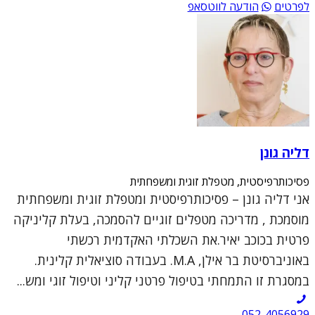
לפרטים
הודעה לווטסאפ
דליה גונן
פסיכותרפיסטית, מטפלת זוגית ומשפחתית
אני דליה גונן – פסיכותרפיסטית ומטפלת זוגית ומשפחתית
מוסמכת , מדריכה מטפלים זוגיים להסמכה, בעלת קליניקה
פרטית בכוכב יאיר.את השכלתי האקדמית רכשתי
באוניברסיטת בר אילן, M.A. בעבודה סוציאלית קלינית.
במסגרת זו התמחתי בטיפול פרטני קליני וטיפול זוגי ומש...
052-4056929