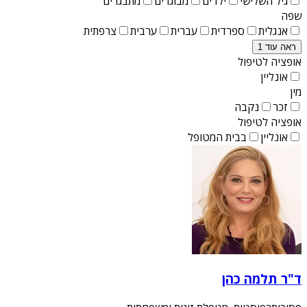
גיל השלישי
ילדים
מבוגרים
מתבגרים
שפה
אנגלית
ספרדית
עברית
ערבית
צרפתית
ראה עוד 1
אופציה לטיפול
אונליין
מין
זכר
נקבה
אופציה לטיפול
אונליין
בבית המטופל
ד"ר תלמה כהן