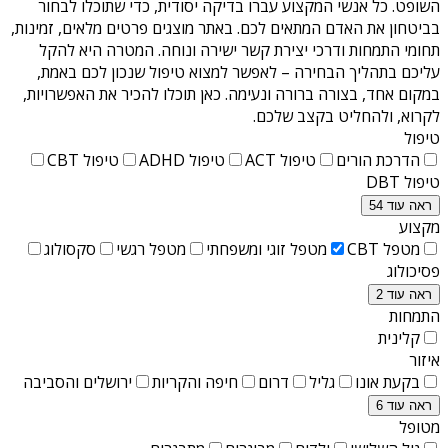
השופט
. כל אנשי המקצוע עברו בדיקה יסודית, כדי שתוכלו לבחור
בביטחון את האדם המתאים לכם. באתר מוצגים פרטים מלאים, זמינות,
תחומי התמחות ודרכי יצירת קשר ישירה ונוחה. המטרה היא להקל
עליכם בתהליך הבחירה – לאפשר למצוא טיפול שנכון לכם באמת,
במקום אחד, בצורה ברורה ונעימה. כאן תוכלו להכיר את האפשרויות,
לקרוא, ולהחליט בקצב שלכם.
טיפול
הדרכת הורים
טיפול ACT
טיפול ADHD
טיפול CBT
טיפול DBT
ראה עוד 54
מקצוע
מטפל CBT
מטפל זוגי ומשפחתי
מטפל רגשי
סקסולוג
פסיכולוג
ראה עוד 2
התמחות
קלינית
איזור
בקעת אונו
גליל
דרום
חיפה והקריות
ירושלים והסביבה
ראה עוד 6
מטופל