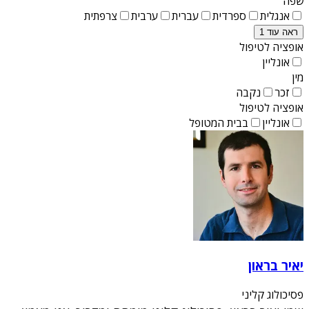
שפה
אנגלית
ספרדית
עברית
ערבית
צרפתית
ראה עוד 1
אופציה לטיפול
אונליין
מין
זכר
נקבה
אופציה לטיפול
אונליין
בבית המטופל
יאיר בראון
פסיכולוג קליני