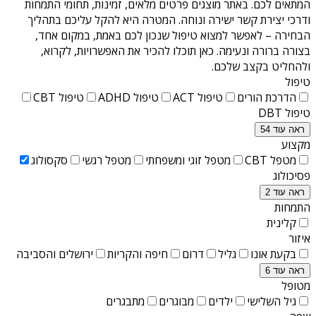
המתאים לכם. באתר מוצגים פרטים מלאים, זמינות, תחומי התמחות
ודרכי יצירת קשר ישירה ונוחה. המטרה היא להקל עליכם בתהליך
הבחירה – לאפשר למצוא טיפול שנכון לכם באמת, במקום אחד,
בצורה ברורה ונעימה. כאן תוכלו להכיר את האפשרויות, לקרוא,
ולהחליט בקצב שלכם.
טיפול
הדרכת הורים
טיפול ACT
טיפול ADHD
טיפול CBT
טיפול DBT
ראה עוד 54
מקצוע
מטפל CBT
מטפל זוגי ומשפחתי
מטפל רגשי
סקסולוג
פסיכולוג
ראה עוד 2
התמחות
קלינית
איזור
בקעת אונו
גליל
דרום
חיפה והקריות
ירושלים והסביבה
ראה עוד 6
מטופל
גיל השלישי
ילדים
מבוגרים
מתבגרים