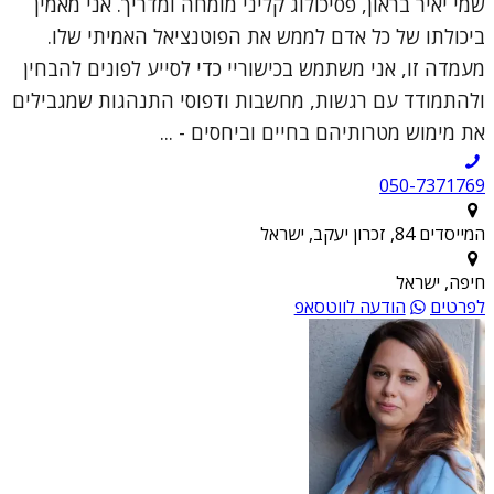
שמי יאיר בראון, פסיכולוג קליני מומחה ומדריך. אני מאמין
ביכולתו של כל אדם לממש את הפוטנציאל האמיתי שלו.
מעמדה זו, אני משתמש בכישוריי כדי לסייע לפונים להבחין
ולהתמודד עם רגשות, מחשבות ודפוסי התנהגות שמגבילים
את מימוש מטרותיהם בחיים וביחסים - ...
050-7371769
המייסדים 84, זכרון יעקב, ישראל
חיפה, ישראל
לפרטים
הודעה לווטסאפ