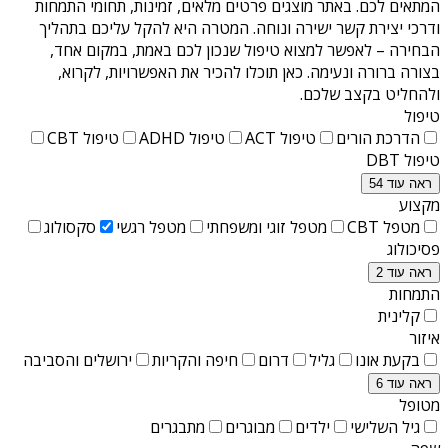
המתאים לכם. באתר מוצגים פרטים מלאים, זמינות, תחומי התמחות
ודרכי יצירת קשר ישירה ונוחה. המטרה היא להקל עליכם בתהליך
הבחירה – לאפשר למצוא טיפול שנכון לכם באמת, במקום אחד,
בצורה ברורה ונעימה. כאן תוכלו להכיר את האפשרויות, לקרוא,
ולהחליט בקצב שלכם.
טיפול
הדרכת הורים
טיפול ACT
טיפול ADHD
טיפול CBT
טיפול DBT
ראה עוד 54
מקצוע
מטפל CBT
מטפל זוגי ומשפחתי
מטפל רגשי
סקסולוג
פסיכולוג
ראה עוד 2
התמחות
קלינית
איזור
בקעת אונו
גליל
דרום
חיפה והקריות
ירושלים והסביבה
ראה עוד 6
מטופל
גיל השלישי
ילדים
מבוגרים
מתבגרים