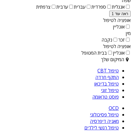
שפה
אנגלית
ספרדית
עברית
ערבית
צרפתית
ראה עוד 1
אופציה לטיפול
אונליין
מין
זכר
נקבה
אופציה לטיפול
אונליין
בבית המטופל
המיקום שלך
טיפול CBT
התקף חרדה
טיפול בדיכאו
טיפול זוגי
פוסט טראומה
OCD
טיפול פסיכולוגי
מאניה דיפרסיה
טיפול רגשי לילדים