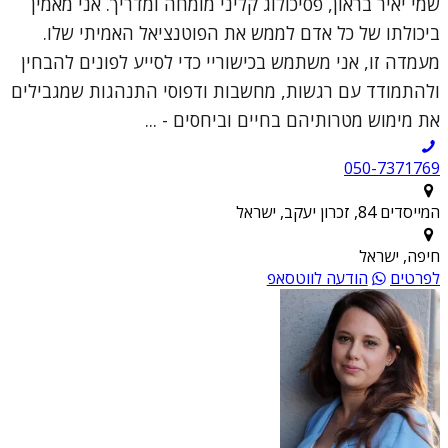
שמי יאיר בראון, פסיכולוג קליני מומחה ומדריך. אני מאמין
ביכולתו של כל אדם לממש את הפוטנציאל האמיתי שלו.
מעמדה זו, אני משתמש בכישוריי כדי לסייע לפונים להבחין
ולהתמודד עם רגשות, מחשבות ודפוסי התנהגות שמגבילים
את מימוש מטרותיהם בחיים וביחסים - ...
050-7371769
המייסדים 84, זכרון יעקב, ישראל
חיפה, ישראל
לפרטים
הודעה לווטסאפ