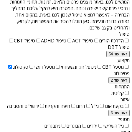
המתאים לכם. באתר מוצגים פרטים מלאים, זמינות, תחומי התמחות
ודרכי יצירת קשר ישירה ונוחה. המטרה היא להקל עליכם בתהליך
הבחירה – לאפשר למצוא טיפול שנכון לכם באמת, במקום אחד,
בצורה ברורה ונעימה. כאן תוכלו להכיר את האפשרויות, לקרוא,
ולהחליט בקצב שלכם.
טיפול
הדרכת הורים
טיפול ACT
טיפול ADHD
טיפול CBT
טיפול DBT
ראה עוד 54
מקצוע
מטפל CBT
מטפל זוגי ומשפחתי
מטפל רגשי
סקסולוג
פסיכולוג
ראה עוד 2
התמחות
קלינית
איזור
בקעת אונו
גליל
דרום
חיפה והקריות
ירושלים והסביבה
ראה עוד 6
מטופל
גיל השלישי
ילדים
מבוגרים
מתבגרים