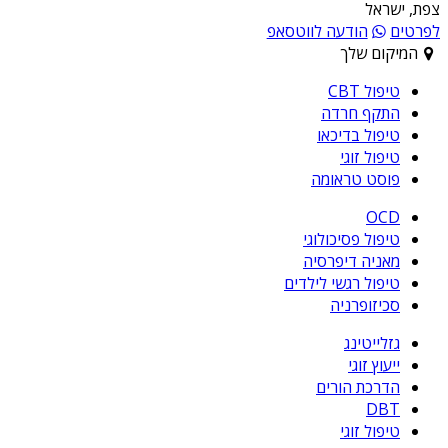
צפת, ישראל
לפרטים
הודעה לווטסאפ
המיקום שלך
טיפול CBT
התקף חרדה
טיפול בדיכאו
טיפול זוגי
פוסט טראומה
OCD
טיפול פסיכולוגי
מאניה דיפרסיה
טיפול רגשי לילדים
סכיזופרניה
גזלייטינג
ייעוץ זוגי
הדרכת הורים
DBT
טיפול זוגי