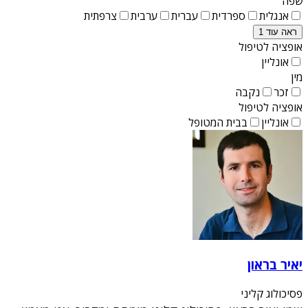
שפה
אנגלית
ספרדית
עברית
ערבית
צרפתית
ראה עוד 1
אופציה לטיפול
אונליין
מין
זכר
נקבה
אופציה לטיפול
אונליין
בבית המטופל
יאיר בראון
פסיכולוג קליני