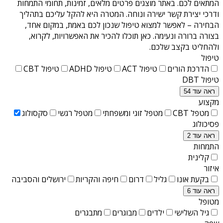
המתאים לכם. באתר מוצגים פרטים מלאים, זמינות, תחומי התמחות
ודרכי יצירת קשר ישירה ונוחה. המטרה היא להקל עליכם בתהליך
הבחירה – לאפשר למצוא טיפול שנכון לכם באמת, במקום אחד,
בצורה ברורה ונעימה. כאן תוכלו להכיר את האפשרויות, לקרוא,
ולהחליט בקצב שלכם.
טיפול
הדרכת הורים
טיפול ACT
טיפול ADHD
טיפול CBT
טיפול DBT
ראה עוד 54
מקצוע
מטפל CBT
מטפל זוגי ומשפחתי
מטפל רגשי
סקסולוג
פסיכולוג
ראה עוד 2
התמחות
קלינית
איזור
בקעת אונו
גליל
דרום
חיפה והקריות
ירושלים והסביבה
ראה עוד 6
מטופל
גיל השלישי
ילדים
מבוגרים
מתבגרים