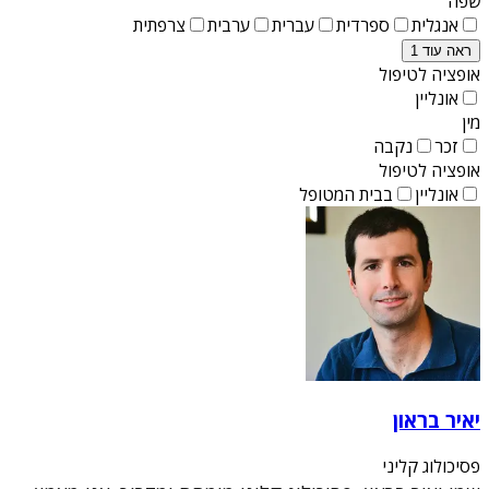
שפה
אנגלית
ספרדית
עברית
ערבית
צרפתית
ראה עוד 1
אופציה לטיפול
אונליין
מין
זכר
נקבה
אופציה לטיפול
אונליין
בבית המטופל
יאיר בראון
פסיכולוג קליני