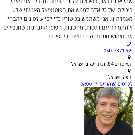
שמי יאיר בראון, פסיכולוג קליני מומחה ומדריך. אני מאמין
ביכולתו של כל אדם לממש את הפוטנציאל האמיתי שלו.
מעמדה זו, אני משתמש בכישוריי כדי לסייע לפונים להבחין
ולהתמודד עם רגשות, מחשבות ודפוסי התנהגות שמגבילים
את מימוש מטרותיהם בחיים וביחסים - ...
050-7371769
המייסדים 84, זכרון יעקב, ישראל
חיפה, ישראל
לפרטים
הודעה לווטסאפ