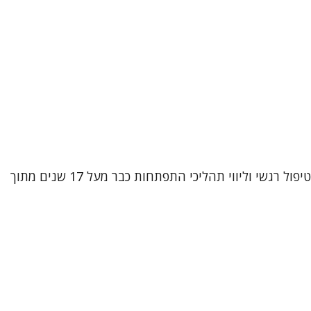
שמי אביטל וובר קטקובסקי, עובדת סוציאלית קלינית (M.A) ופסיכותרפיסטית מוסמכת בגישת CBT אינטגרטיבי. אני עוסקת בטיפול רגשי וליווי תהליכי התפתחות כבר מעל 17 שנים מתוך