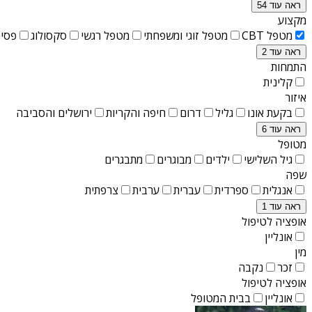
ראה עוד 54
מקצוע
מטפל CBT
מטפל זוגי ומשפחתי
מטפל רגשי
סקסולוג
פסיכ
ראה עוד 2
התמחות
קלינית
איזור
בקעת אונו
גליל
דרום
חיפה והקריות
ירושלים והסביבה
ראה עוד 6
מטופל
גיל השלישי
ילדים
מבוגרים
מתבגרים
שפה
אנגלית
ספרדית
עברית
ערבית
צרפתית
ראה עוד 1
אופציה לטיפול
אונליין
מין
זכר
נקבה
אופציה לטיפול
אונליין
בבית המטופל