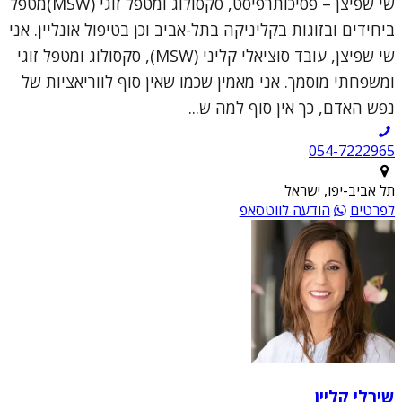
שי שפיצן – פסיכותרפיסט, סקסולוג ומטפל זוגי (MSW)מטפל
ביחידים ובזוגות בקליניקה בתל-אביב וכן בטיפול אונליין. אני
שי שפיצן, עובד סוציאלי קליני (MSW), סקסולוג ומטפל זוגי
ומשפחתי מוסמך. אני מאמין שכמו שאין סוף לווריאציות של
נפש האדם, כך אין סוף למה ש...
054-7222965
תל אביב-יפו, ישראל
לפרטים
הודעה לווטסאפ
שירלי קליין