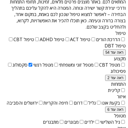
המתאים לכם. באתר מוצגים פרטים מלאים, זמינות, תחומי התמחות
ודרכי יצירת קשר ישירה ונוחה. המטרה היא להקל עליכם בתהליך
הבחירה – לאפשר למצוא טיפול שנכון לכם באמת, במקום אחד,
בצורה ברורה ונעימה. כאן תוכלו להכיר את האפשרויות, לקרוא,
ולהחליט בקצב שלכם.
טיפול
הדרכת הורים
טיפול ACT
טיפול ADHD
טיפול CBT
טיפול DBT
ראה עוד 54
מקצוע
מטפל CBT
מטפל זוגי ומשפחתי
מטפל רגשי
סקסולוג
פסיכולוג
ראה עוד 2
התמחות
קלינית
איזור
בקעת אונו
גליל
דרום
חיפה והקריות
ירושלים והסביבה
ראה עוד 6
מטופל
גיל השלישי
ילדים
מבוגרים
מתבגרים