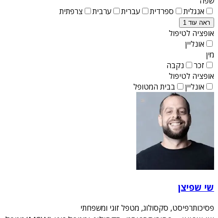
שפה
אנגלית
ספרדית
עברית
ערבית
צרפתית
ראה עוד 1
אופציה לטיפול
אונליין
מין
זכר
נקבה
אופציה לטיפול
אונליין
בבית המטופל
שי שפיצן
פסיכותרפיסט, סקסולוג, מטפל זוגי ומשפחתי