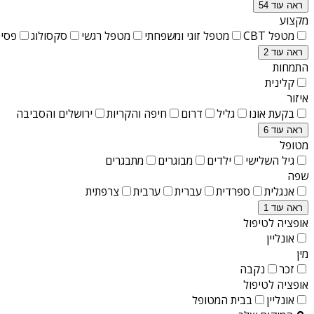
ראה עוד 54
מקצוע
מטפל CBT
מטפל זוגי ומשפחתי
מטפל רגשי
סקסולוג
פסיכ
ראה עוד 2
התמחות
קלינית
איזור
בקעת אונו
גליל
דרום
חיפה והקריות
ירושלים והסביבה
ראה עוד 6
מטופל
גיל השלישי
ילדים
מבוגרים
מתבגרים
שפה
אנגלית
ספרדית
עברית
ערבית
צרפתית
ראה עוד 1
אופציה לטיפול
אונליין
מין
זכר
נקבה
אופציה לטיפול
אונליין
בבית המטופל