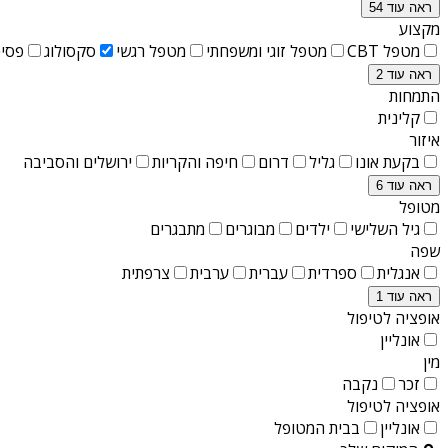
ראה עוד 54
מקצוע
מטפל CBT
מטפל זוגי ומשפחתי
מטפל רגשי
סקסולוג
פסיכ
ראה עוד 2
התמחות
קלינית
איזור
בקעת אונו
גליל
דרום
חיפה והקריות
ירושלים והסביבה
ראה עוד 6
מטופל
גיל השלישי
ילדים
מבוגרים
מתבגרים
שפה
אנגלית
ספרדית
עברית
ערבית
צרפתית
ראה עוד 1
אופציה לטיפול
אונליין
מין
זכר
נקבה
אופציה לטיפול
אונליין
בבית המטופל