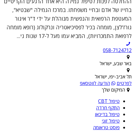
ההחלטה לפנות לטיפול גמילה היא אחד הרגעים הקריטיים
בחייו של אדם ובחיי משפחתו. במרכז הגמילה "שבטיא",
המעטפת הרפואית והנפשית מנוהלת על ידי ד"ר איגור
גורז'לצן, מומחה בכיר לפסיכיאטריה ונרקולוג (רופא מומחה
לרפואת התמכרויות), המביא עמו מעל ל-17 שנות ני...
058-7124712
באר שבע, ישראל
תל אביב-יפו, ישראל
לפרטים
הודעה לווטסאפ
המיקום שלך
טיפול CBT
התקף חרדה
טיפול בדיכאו
טיפול זוגי
פוסט טראומה