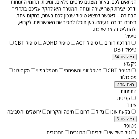
המתאים לכם. באתר מוצגים פרטים מלאים, זמינות, תחומי התמחות
ודרכי יצירת קשר ישירה ונוחה. המטרה היא להקל עליכם בתהליך
הבחירה – לאפשר למצוא טיפול שנכון לכם באמת, במקום אחד,
בצורה ברורה ונעימה. כאן תוכלו להכיר את האפשרויות, לקרוא,
ולהחליט בקצב שלכם.
טיפול
הדרכת הורים
טיפול ACT
טיפול ADHD
טיפול CBT
טיפול DBT
ראה עוד 54
מקצוע
מטפל CBT
מטפל זוגי ומשפחתי
מטפל רגשי
סקסולוג
פסיכולוג
ראה עוד 2
התמחות
קלינית
איזור
בקעת אונו
גליל
דרום
חיפה והקריות
ירושלים והסביבה
ראה עוד 6
מטופל
גיל השלישי
ילדים
מבוגרים
מתבגרים