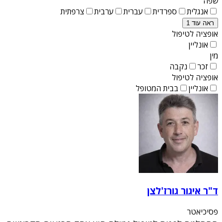
שפה
אנגלית
ספרדית
עברית
ערבית
צרפתית
ראה עוד 1
אופציה לטיפול
אונליין
מין
זכר
נקבה
אופציה לטיפול
אונליין
בבית המטופל
ד"ר איגור גורז'לצן
פסיכיאטר