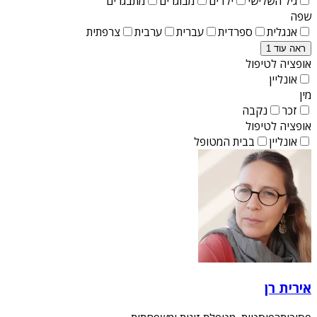
גיל השלישי
ילדים
מבוגרים
מתבגרים
שפה
אנגלית
ספרדית
עברית
ערבית
צרפתית
ראה עוד 1
אופציה לטיפול
אונליין
מין
זכר
נקבה
אופציה לטיפול
אונליין
בבית המטופל
אירית רן