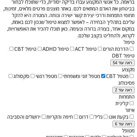
בראמה
. כל אנשי המקצוע עברו בדיקה יסודית, כדי שתוכלו לבחור
בביטחון את האדם המתאים לכם. באתר מוצגים פרטים מלאים, זמינות,
תחומי התמחות ודרכי יצירת קשר ישירה ונוחה. המטרה היא להקל
עליכם בתהליך הבחירה – לאפשר למצוא טיפול שנכון לכם באמת,
במקום אחד, בצורה ברורה ונעימה. כאן תוכלו להכיר את האפשרויות,
לקרוא, ולהחליט בקצב שלכם.
טיפול
הדרכת הורים
טיפול ACT
טיפול ADHD
טיפול CBT
טיפול DBT
ראה עוד 54
מקצוע
מטפל CBT
מטפל זוגי ומשפחתי
מטפל רגשי
סקסולוג
פסיכולוג
ראה עוד 2
התמחות
קלינית
איזור
בקעת אונו
גליל
דרום
חיפה והקריות
ירושלים והסביבה
ראה עוד 6
מטופל