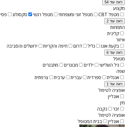
ראה עוד 54
מקצוע
מטפל CBT
מטפל זוגי ומשפחתי
מטפל רגשי
סקסולוג
פסיכ
ראה עוד 2
התמחות
קלינית
איזור
בקעת אונו
גליל
דרום
חיפה והקריות
ירושלים והסביבה
ראה עוד 6
מטופל
גיל השלישי
ילדים
מבוגרים
מתבגרים
שפה
אנגלית
ספרדית
עברית
ערבית
צרפתית
ראה עוד 1
אופציה לטיפול
אונליין
מין
זכר
נקבה
אופציה לטיפול
אונליין
בבית המטופל