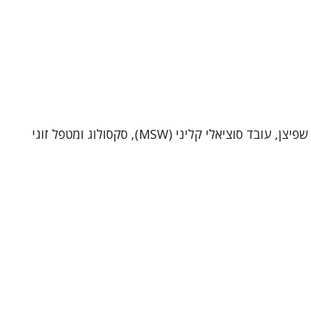
שי שפיצן – פסיכותרפיסט, סקסולוג ומטפל זוגי (MSW)מטפל ביחידים ובזוגות בקליניקה בתל-אביב וכן בטיפול אונליין. אני שי שפיצן, עובד סוציאלי קליני (MSW), סקסולוג ומטפל זוגי