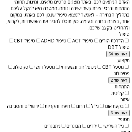
האדם המתאים לכם. באתר מוצגים פרטים מלאים, זמינות, תחומי
התמחות ודרכי יצירת קשר ישירה ונוחה. המטרה היא להקל עליכם
בתהליך הבחירה – לאפשר למצוא טיפול שנכון לכם באמת, במקום
אחד, בצורה ברורה ונעימה. כאן תוכלו להכיר את האפשרויות, לקרוא,
ולהחליט בקצב שלכם.
טיפול
הדרכת הורים
טיפול ACT
טיפול ADHD
טיפול CBT
טיפול DBT
ראה עוד 54
מקצוע
מטפל CBT
מטפל זוגי ומשפחתי
מטפל רגשי
סקסולוג
פסיכולוג
ראה עוד 2
התמחות
קלינית
איזור
בקעת אונו
גליל
דרום
חיפה והקריות
ירושלים והסביבה
ראה עוד 6
מטופל
גיל השלישי
ילדים
מבוגרים
מתבגרים