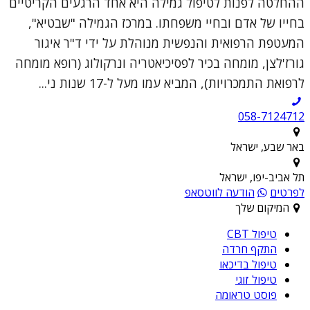
ההחלטה לפנות לטיפול גמילה היא אחד הרגעים הקריטיים
בחייו של אדם ובחיי משפחתו. במרכז הגמילה "שבטיא",
המעטפת הרפואית והנפשית מנוהלת על ידי ד"ר איגור
גורז'לצן, מומחה בכיר לפסיכיאטריה ונרקולוג (רופא מומחה
לרפואת התמכרויות), המביא עמו מעל ל-17 שנות ני...
058-7124712
באר שבע, ישראל
תל אביב-יפו, ישראל
לפרטים
הודעה לווטסאפ
המיקום שלך
טיפול CBT
התקף חרדה
טיפול בדיכאו
טיפול זוגי
פוסט טראומה