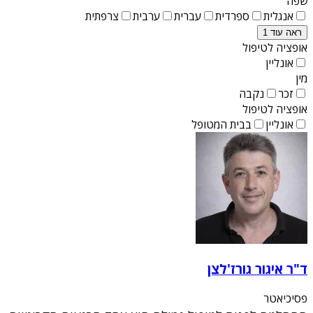
שפה
אנגלית
ספרדית
עברית
ערבית
צרפתית
ראה עוד 1
אופציה לטיפול
אונליין
מין
זכר
נקבה
אופציה לטיפול
אונליין
בבית המטופל
ד"ר איגור גורז'לצן
פסיכיאטר