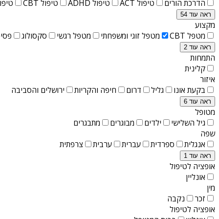
הדרכת הורים
טיפול ACT
טיפול ADHD
טיפול CBT
טיפול T
ראה עוד 54
מקצוע
מטפל CBT
מטפל זוגי ומשפחתי
מטפל רגשי
סקסולוג
פסיכ
ראה עוד 2
התמחות
קלינית
איזור
בקעת אונו
גליל
דרום
חיפה והקריות
ירושלים והסביבה
ראה עוד 6
מטופל
גיל השלישי
ילדים
מבוגרים
מתבגרים
שפה
אנגלית
ספרדית
עברית
ערבית
צרפתית
ראה עוד 1
אופציה לטיפול
אונליין
מין
זכר
נקבה
אופציה לטיפול