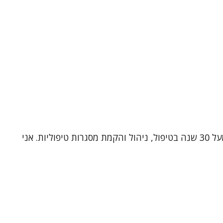
שמי ד"ר תלמה כהן, עובדת סוציאלית קלינית (MSW, Ph.D) ומטפלת זוגית ומשפחתית מוסמכת. אני בעלת ניסיון עשיר של מעל 30 שנה בטיפול, ניהול והקמת מסגרות טיפוליות. אני