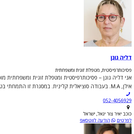
דליה גונן
פסיכותרפיסטית, מטפלת זוגית ומשפחתית
אני דליה גונן – פסיכותרפיסטית ומטפלת זוגית ומשפחתית מ
אילן, M.A. בעבודה סוציאלית קלינית. במסגרת זו התמחתי בטיפול פרטני קליני וטיפול זוגי ומש...
052-4056929
כוכב יאיר צור יגאל, ישראל
לפרטים
הודעה לווטסאפ