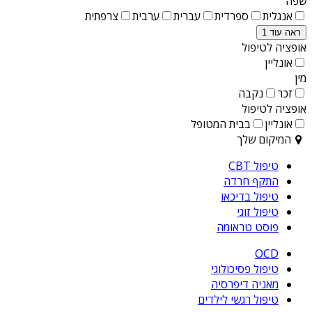
שפה
אנגלית
ספרדית
עברית
ערבית
צרפתית
ראה עוד 1
אופציה לטיפול
אונליין
מין
זכר
נקבה
אופציה לטיפול
אונליין
בבית המטופל
המיקום שלך
טיפול CBT
התקף חרדה
טיפול בדיכאו
טיפול זוגי
פוסט טראומה
OCD
טיפול פסיכולוגי
מאניה דיפרסיה
טיפול רגשי לילדים