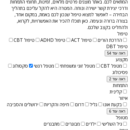
המתאים לכם. באתר מוצגים פרטים מלאים, זמינות, תחומי התמחות
ודרכי יצירת קשר ישירה ונוחה. המטרה היא להקל עליכם בתהליך
הבחירה – לאפשר למצוא טיפול שנכון לכם באמת, במקום אחד,
בצורה ברורה ונעימה. כאן תוכלו להכיר את האפשרויות, לקרוא,
ולהחליט בקצב שלכם.
טיפול
הדרכת הורים
טיפול ACT
טיפול ADHD
טיפול CBT
טיפול DBT
ראה עוד 54
מקצוע
מטפל CBT
מטפל זוגי ומשפחתי
מטפל רגשי
סקסולוג
פסיכולוג
ראה עוד 2
התמחות
קלינית
איזור
בקעת אונו
גליל
דרום
חיפה והקריות
ירושלים והסביבה
ראה עוד 6
מטופל
גיל השלישי
ילדים
מבוגרים
מתבגרים