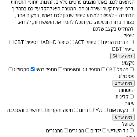
המתאים לכם. באתר מוצגים פרטים מלאים, זמינות, תחומי התמחות
ודרכי יצירת קשר ישירה ונוחה. המטרה היא להקל עליכם בתהליך
הבחירה – לאפשר למצוא טיפול שנכון לכם באמת, במקום אחד,
בצורה ברורה ונעימה. כאן תוכלו להכיר את האפשרויות, לקרוא,
ולהחליט בקצב שלכם.
טיפול
הדרכת הורים
טיפול ACT
טיפול ADHD
טיפול CBT
טיפול DBT
ראה עוד 54
מקצוע
מטפל CBT
מטפל זוגי ומשפחתי
מטפל רגשי
סקסולוג
פסיכולוג
ראה עוד 2
התמחות
קלינית
איזור
בקעת אונו
גליל
דרום
חיפה והקריות
ירושלים והסביבה
ראה עוד 6
מטופל
גיל השלישי
ילדים
מבוגרים
מתבגרים