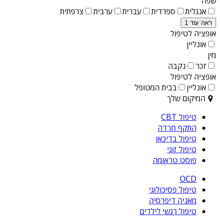
שפה
אנגלית
ספרדית
עברית
ערבית
צרפתית
ראה עוד 1
אופציה לטיפול
אונליין
מין
זכר
נקבה
אופציה לטיפול
אונליין
בבית המטופל
המיקום שלך
טיפול CBT
התקף חרדה
טיפול בדיכאו
טיפול זוגי
פוסט טראומה
OCD
טיפול פסיכולוגי
מאניה דיפרסיה
טיפול רגשי לילדים