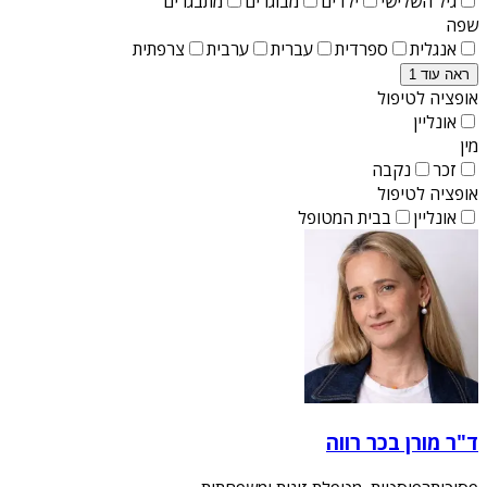
גיל השלישי
ילדים
מבוגרים
מתבגרים
שפה
אנגלית
ספרדית
עברית
ערבית
צרפתית
ראה עוד 1
אופציה לטיפול
אונליין
מין
זכר
נקבה
אופציה לטיפול
אונליין
בבית המטופל
ד"ר מורן בכר רווה