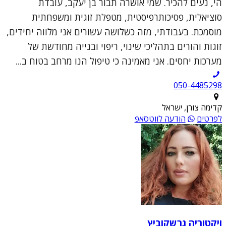
הי, נעים להכיר. שמי אושרה תבור בן יעקב, עובדת
סוציאלית, פסיכותרפיסטית, מטפלת זוגית ומשפחתית
מוסמכת. בעבודתי, מזה כשלושה עשורים אני מלווה יחידים,
זוגות והורים בתהליכי שינוי, ריפוי ובנייה מחודשת של
מערכות יחסים. אני מאמינה כי טיפול הנו מרחב בטוח ב...
050-4485298
קדימה צורן, ישראל
לפרטים
הודעה לווטסאפ
ויקטוריה גרשקוביץ