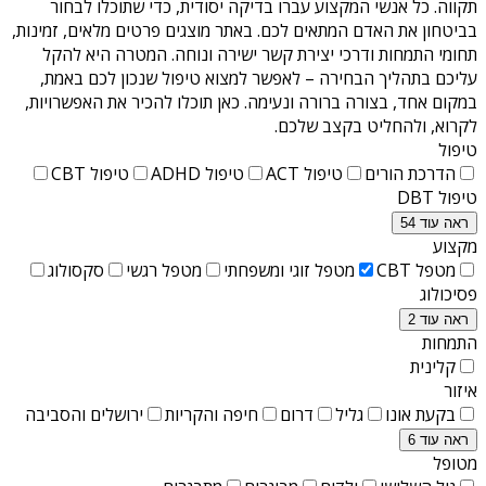
תקווה
. כל אנשי המקצוע עברו בדיקה יסודית, כדי שתוכלו לבחור
בביטחון את האדם המתאים לכם. באתר מוצגים פרטים מלאים, זמינות,
תחומי התמחות ודרכי יצירת קשר ישירה ונוחה. המטרה היא להקל
עליכם בתהליך הבחירה – לאפשר למצוא טיפול שנכון לכם באמת,
במקום אחד, בצורה ברורה ונעימה. כאן תוכלו להכיר את האפשרויות,
לקרוא, ולהחליט בקצב שלכם.
טיפול
הדרכת הורים
טיפול ACT
טיפול ADHD
טיפול CBT
טיפול DBT
ראה עוד 54
מקצוע
מטפל CBT
מטפל זוגי ומשפחתי
מטפל רגשי
סקסולוג
פסיכולוג
ראה עוד 2
התמחות
קלינית
איזור
בקעת אונו
גליל
דרום
חיפה והקריות
ירושלים והסביבה
ראה עוד 6
מטופל