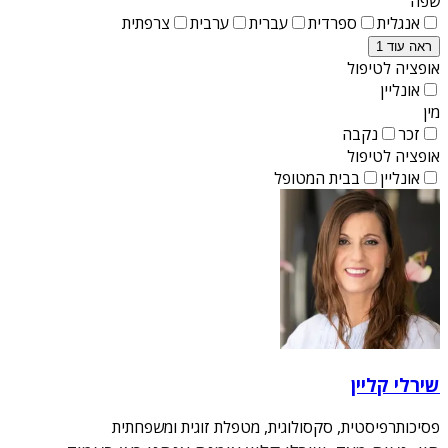
שפה
אנגלית
ספרדית
עברית
ערבית
צרפתית
ראה עוד 1
אופציה לטיפול
אונליין
מין
זכר
נקבה
אופציה לטיפול
אונליין
בבית המטופל
שירלי קליין
פסיכותרפיסטית, סקסולוגית, מטפלת זוגית ומשפחתית