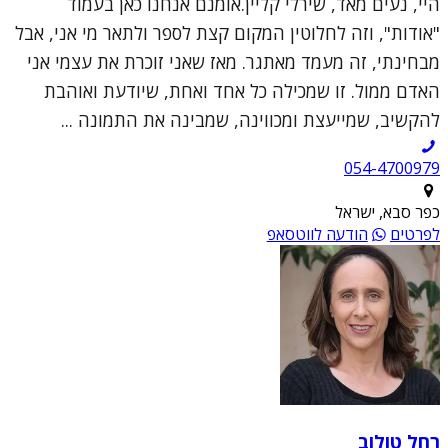
היי, נעים מאד, שירלי קליין.אומנם אנחנו כאן בעמוד
"אודות", וזה לחלוטין המקום קצת לספר ולתאר מי אני, אבל
מבחינתי, זה מעמד מאתגר. מאז שאני זוכרת את עצמי אני
האדם ממול. זו שמכילה כל אחד ואחת, שיודעת ואוהבת
להקשיב, שמייעצת ומכווינה, שמבינה את התמונה ...
054-4700979
כפר סבא, ישראל
לפרטים
הודעה לווטסאפ
רחל טולוב