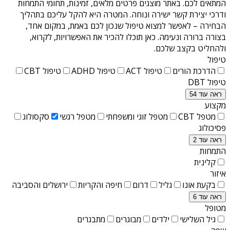
המתאים לכם. באתר מוצגים פרטים מלאים, זמינות, תחומי התמחות
ודרכי יצירת קשר ישירה ונוחה. המטרה היא להקל עליכם בתהליך
הבחירה – לאפשר למצוא טיפול שנכון לכם באמת, במקום אחד,
בצורה ברורה ונעימה. כאן תוכלו להכיר את האפשרויות, לקרוא,
ולהחליט בקצב שלכם.
טיפול
הדרכת הורים
טיפול ACT
טיפול ADHD
טיפול CBT
טיפול DBT
ראה עוד 54
מקצוע
מטפל CBT
מטפל זוגי ומשפחתי
מטפל רגשי
סקסולוג
פסיכולוג
ראה עוד 2
התמחות
קלינית
איזור
בקעת אונו
גליל
דרום
חיפה והקריות
ירושלים והסביבה
ראה עוד 6
מטופל
גיל השלישי
ילדים
מבוגרים
מתבגרים