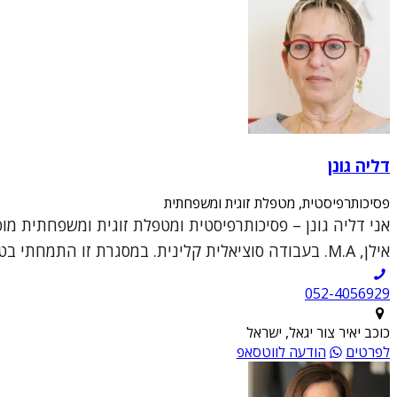
דליה גונן
פסיכותרפיסטית, מטפלת זוגית ומשפחתית
אני דליה גונן – פסיכותרפיסטית ומטפלת זוגית ומשפחתית מ
אילן, M.A. בעבודה סוציאלית קלינית. במסגרת זו התמחתי בטיפול פרטני קליני וטיפול זוגי ומש...
052-4056929
כוכב יאיר צור יגאל, ישראל
לפרטים
הודעה לווטסאפ