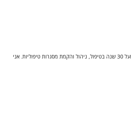
שמי ד"ר תלמה כהן, עובדת סוציאלית קלינית (MSW, Ph.D) ומטפלת זוגית ומשפחתית מוסמכת. אני בעלת ניסיון עשיר של מעל 30 שנה בטיפול, ניהול והקמת מסגרות טיפוליות. אני