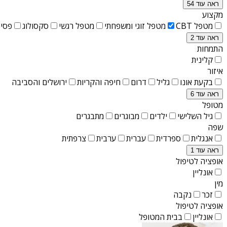
ראה עוד 54
מקצוע
מטפל CBT
מטפל זוגי ומשפחתי
מטפל רגשי
סקסולוג
פסיכ
ראה עוד 2
התמחות
קלינית
איזור
בקעת אונו
גליל
דרום
חיפה והקריות
ירושלים והסביבה
ראה עוד 6
מטופל
גיל השלישי
ילדים
מבוגרים
מתבגרים
שפה
אנגלית
ספרדית
עברית
ערבית
צרפתית
ראה עוד 1
אופציה לטיפול
אונליין
מין
זכר
נקבה
אופציה לטיפול
אונליין
בבית המטופל