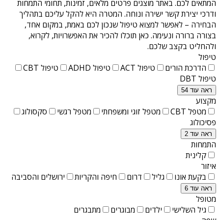
המתאים לכם. באתר מוצגים פרטים מלאים, זמינות, תחומי התמחות
ודרכי יצירת קשר ישירה ונוחה. המטרה היא להקל עליכם בתהליך
הבחירה – לאפשר למצוא טיפול שנכון לכם באמת, במקום אחד,
בצורה ברורה ונעימה. כאן תוכלו להכיר את האפשרויות, לקרוא,
ולהחליט בקצב שלכם.
טיפול
הדרכת הורים
טיפול ACT
טיפול ADHD
טיפול CBT
טיפול DBT
ראה עוד 54
מקצוע
מטפל CBT
מטפל זוגי ומשפחתי
מטפל רגשי
סקסולוג
פסיכולוג
ראה עוד 2
התמחות
קלינית
איזור
בקעת אונו
גליל
דרום
חיפה והקריות
ירושלים והסביבה
ראה עוד 6
מטופל
גיל השלישי
ילדים
מבוגרים
מתבגרים