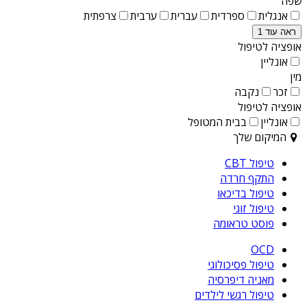
שפה
אנגלית
ספרדית
עברית
ערבית
צרפתית
ראה עוד 1
אופציה לטיפול
אונליין
מין
זכר
נקבה
אופציה לטיפול
אונליין
בבית המטופל
המיקום שלך
טיפול CBT
התקף חרדה
טיפול בדיכאו
טיפול זוגי
פוסט טראומה
OCD
טיפול פסיכולוגי
מאניה דיפרסיה
טיפול רגשי לילדים