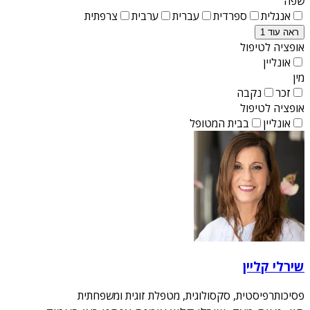
שפה
אנגלית
ספרדית
עברית
ערבית
צרפתית
ראה עוד 1
אופציה לטיפול
אונליין
מין
זכר
נקבה
אופציה לטיפול
אונליין
בבית המטופל
שירלי קליין
פסיכותרפיסטית, סקסולוגית, מטפלת זוגית ומשפחתית