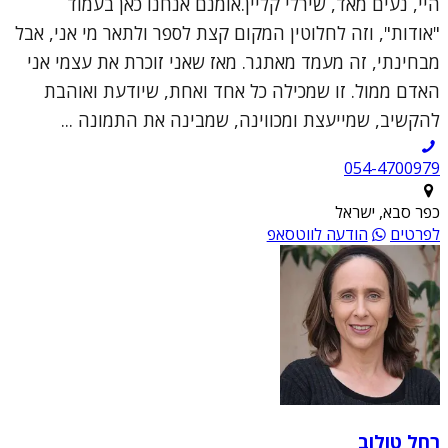
היי, נעים מאד, שירלי קליין.אומנם אנחנו כאן בעמוד
"אודות", וזה לחלוטין המקום קצת לספר ולתאר מי אני, אבל
מבחינתי, זה מעמד מאתגר. מאז שאני זוכרת את עצמי אני
האדם ממול. זו שמכילה כל אחד ואחת, שיודעת ואוהבת
להקשיב, שמייעצת ומכווינה, שמבינה את התמונה ...
054-4700979
כפר סבא, ישראל
לפרטים
הודעה לווטסאפ
רחל טולוב