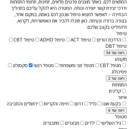
המתאים לכם. באתר מוצגים פרטים מלאים, זמינות, תחומי התמחות
ודרכי יצירת קשר ישירה ונוחה. המטרה היא להקל עליכם בתהליך
הבחירה – לאפשר למצוא טיפול שנכון לכם באמת, במקום אחד,
בצורה ברורה ונעימה. כאן תוכלו להכיר את האפשרויות, לקרוא,
ולהחליט בקצב שלכם.
טיפול
הדרכת הורים
טיפול ACT
טיפול ADHD
טיפול CBT
טיפול DBT
ראה עוד 54
מקצוע
מטפל CBT
מטפל זוגי ומשפחתי
מטפל רגשי
סקסולוג
פסיכולוג
ראה עוד 2
התמחות
קלינית
איזור
בקעת אונו
גליל
דרום
חיפה והקריות
ירושלים והסביבה
ראה עוד 6
מטופל
גיל השלישי
ילדים
מבוגרים
מתבגרים