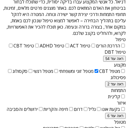
דניאל
. כל אנשי המקצוע עברו בדיקה יסודית, כדי שתוכלו לבחור
בביטחון את האדם המתאים לכם. באתר מוצגים פרטים מלאים, זמינות,
תחומי התמחות ודרכי יצירת קשר ישירה ונוחה. המטרה היא להקל
עליכם בתהליך הבחירה – לאפשר למצוא טיפול שנכון לכם באמת,
במקום אחד, בצורה ברורה ונעימה. כאן תוכלו להכיר את האפשרויות,
לקרוא, ולהחליט בקצב שלכם.
טיפול
הדרכת הורים
טיפול ACT
טיפול ADHD
טיפול CBT
טיפול DBT
ראה עוד 54
מקצוע
מטפל CBT
מטפל זוגי ומשפחתי
מטפל רגשי
סקסולוג
פסיכולוג
ראה עוד 2
התמחות
קלינית
איזור
בקעת אונו
גליל
דרום
חיפה והקריות
ירושלים והסביבה
ראה עוד 6
מטופל