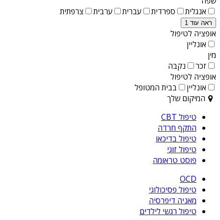
שפה
אנגלית
ספרדית
עברית
ערבית
צרפתית
ראה עוד 1
אופציה לטיפול
אונליין
מין
זכר
נקבה
אופציה לטיפול
אונליין
בבית המטופל
המיקום שלך
טיפול CBT
התקף חרדה
טיפול בדיכאו
טיפול זוגי
פוסט טראומה
OCD
טיפול פסיכולוגי
מאניה דיפרסיה
טיפול רגשי לילדים