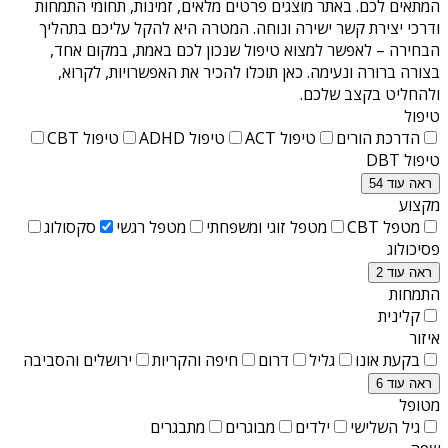
המתאים לכם. באתר מוצגים פרטים מלאים, זמינות, תחומי התמחות
ודרכי יצירת קשר ישירה ונוחה. המטרה היא להקל עליכם בתהליך
הבחירה – לאפשר למצוא טיפול שנכון לכם באמת, במקום אחד,
בצורה ברורה ונעימה. כאן תוכלו להכיר את האפשרויות, לקרוא,
ולהחליט בקצב שלכם.
טיפול
הדרכת הורים
טיפול ACT
טיפול ADHD
טיפול CBT
טיפול DBT
ראה עוד 54
מקצוע
מטפל CBT
מטפל זוגי ומשפחתי
מטפל רגשי
סקסולוג
פסיכולוג
ראה עוד 2
התמחות
קלינית
איזור
בקעת אונו
גליל
דרום
חיפה והקריות
ירושלים והסביבה
ראה עוד 6
מטופל
גיל השלישי
ילדים
מבוגרים
מתבגרים