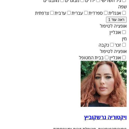
גיל השלישי
ילדים
מבוגרים
מתבגרים
שפה
אנגלית
ספרדית
עברית
ערבית
צרפתית
ראה עוד 1
אופציה לטיפול
אונליין
מין
זכר
נקבה
אופציה לטיפול
אונליין
בבית המטופל
ויקטוריה גרשקוביץ