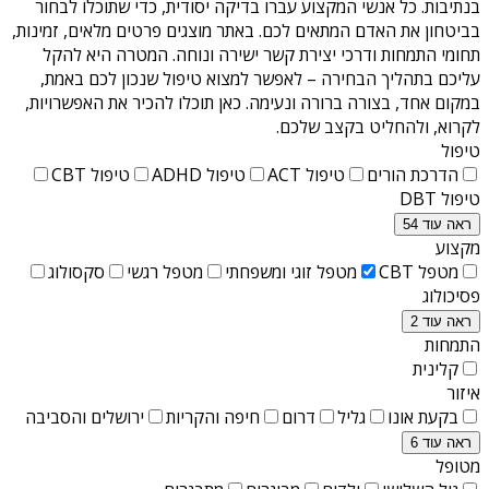
בנתיבות
. כל אנשי המקצוע עברו בדיקה יסודית, כדי שתוכלו לבחור
בביטחון את האדם המתאים לכם. באתר מוצגים פרטים מלאים, זמינות,
תחומי התמחות ודרכי יצירת קשר ישירה ונוחה. המטרה היא להקל
עליכם בתהליך הבחירה – לאפשר למצוא טיפול שנכון לכם באמת,
במקום אחד, בצורה ברורה ונעימה. כאן תוכלו להכיר את האפשרויות,
לקרוא, ולהחליט בקצב שלכם.
טיפול
הדרכת הורים
טיפול ACT
טיפול ADHD
טיפול CBT
טיפול DBT
ראה עוד 54
מקצוע
מטפל CBT
מטפל זוגי ומשפחתי
מטפל רגשי
סקסולוג
פסיכולוג
ראה עוד 2
התמחות
קלינית
איזור
בקעת אונו
גליל
דרום
חיפה והקריות
ירושלים והסביבה
ראה עוד 6
מטופל