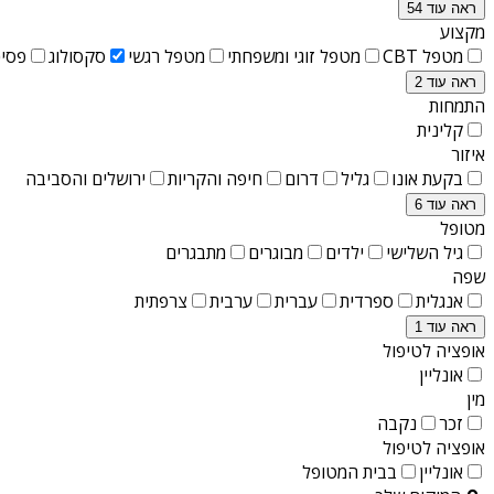
ראה עוד 54
מקצוע
מטפל CBT
מטפל זוגי ומשפחתי
מטפל רגשי
סקסולוג
פסיכ
ראה עוד 2
התמחות
קלינית
איזור
בקעת אונו
גליל
דרום
חיפה והקריות
ירושלים והסביבה
ראה עוד 6
מטופל
גיל השלישי
ילדים
מבוגרים
מתבגרים
שפה
אנגלית
ספרדית
עברית
ערבית
צרפתית
ראה עוד 1
אופציה לטיפול
אונליין
מין
זכר
נקבה
אופציה לטיפול
אונליין
בבית המטופל