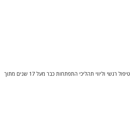
שמי אביטל וובר קטקובסקי, עובדת סוציאלית קלינית (M.A) ופסיכותרפיסטית מוסמכת בגישת CBT אינטגרטיבי. אני עוסקת בטיפול רגשי וליווי תהליכי התפתחות כבר מעל 17 שנים מתוך