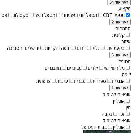
ראה עוד 54
מקצוע
מטפל CBT
מטפל זוגי ומשפחתי
מטפל רגשי
סקסולוג
פסיכ
ראה עוד 2
התמחות
קלינית
איזור
בקעת אונו
גליל
דרום
חיפה והקריות
ירושלים והסביבה
ראה עוד 6
מטופל
גיל השלישי
ילדים
מבוגרים
מתבגרים
שפה
אנגלית
ספרדית
עברית
ערבית
צרפתית
ראה עוד 1
אופציה לטיפול
אונליין
מין
זכר
נקבה
אופציה לטיפול
אונליין
בבית המטופל