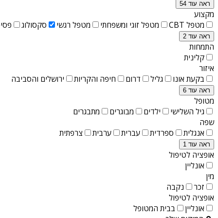
ראה עוד 54
מקצוע
מטפל CBT
מטפל זוגי ומשפחתי
מטפל רגשי
סקסולוג
פסיכ
ראה עוד 2
התמחות
קלינית
איזור
בקעת אונו
גליל
דרום
חיפה והקריות
ירושלים והסביבה
ראה עוד 6
מטופל
גיל השלישי
ילדים
מבוגרים
מתבגרים
שפה
אנגלית
ספרדית
עברית
ערבית
צרפתית
ראה עוד 1
אופציה לטיפול
אונליין
מין
זכר
נקבה
אופציה לטיפול
אונליין
בבית המטופל