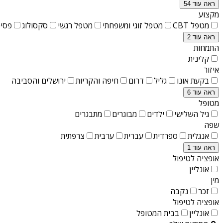
ראה עוד 54
מקצוע
מטפל CBT
מטפל זוגי ומשפחתי
מטפל רגשי
סקסולוג
פסיכ
ראה עוד 2
התמחות
קלינית
איזור
בקעת אונו
גליל
דרום
חיפה והקריות
ירושלים והסביבה
ראה עוד 6
מטופל
גיל השלישי
ילדים
מבוגרים
מתבגרים
שפה
אנגלית
ספרדית
עברית
ערבית
צרפתית
ראה עוד 1
אופציה לטיפול
אונליין
מין
זכר
נקבה
אופציה לטיפול
אונליין
בבית המטופל