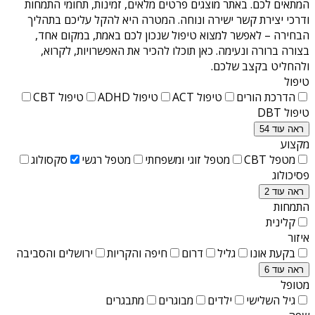
המתאים לכם. באתר מוצגים פרטים מלאים, זמינות, תחומי התמחות
ודרכי יצירת קשר ישירה ונוחה. המטרה היא להקל עליכם בתהליך
הבחירה – לאפשר למצוא טיפול שנכון לכם באמת, במקום אחד,
בצורה ברורה ונעימה. כאן תוכלו להכיר את האפשרויות, לקרוא,
ולהחליט בקצב שלכם.
טיפול
הדרכת הורים
טיפול ACT
טיפול ADHD
טיפול CBT
טיפול DBT
ראה עוד 54
מקצוע
מטפל CBT
מטפל זוגי ומשפחתי
מטפל רגשי
סקסולוג
פסיכולוג
ראה עוד 2
התמחות
קלינית
איזור
בקעת אונו
גליל
דרום
חיפה והקריות
ירושלים והסביבה
ראה עוד 6
מטופל
גיל השלישי
ילדים
מבוגרים
מתבגרים