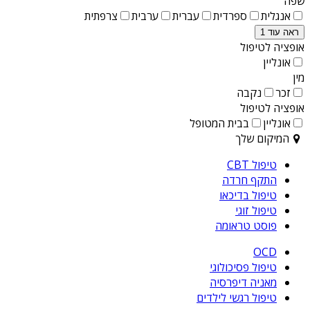
שפה
אנגלית
ספרדית
עברית
ערבית
צרפתית
ראה עוד 1
אופציה לטיפול
אונליין
מין
זכר
נקבה
אופציה לטיפול
אונליין
בבית המטופל
המיקום שלך
טיפול CBT
התקף חרדה
טיפול בדיכאו
טיפול זוגי
פוסט טראומה
OCD
טיפול פסיכולוגי
מאניה דיפרסיה
טיפול רגשי לילדים