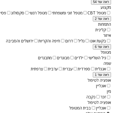
ראה עוד 54
מקצוע
מטפל CBT
מטפל זוגי ומשפחתי
מטפל רגשי
סקסולוג
פסיכ
ראה עוד 2
התמחות
קלינית
איזור
בקעת אונו
גליל
דרום
חיפה והקריות
ירושלים והסביבה
ראה עוד 6
מטופל
גיל השלישי
ילדים
מבוגרים
מתבגרים
שפה
אנגלית
ספרדית
עברית
ערבית
צרפתית
ראה עוד 1
אופציה לטיפול
אונליין
מין
זכר
נקבה
אופציה לטיפול
אונליין
בבית המטופל