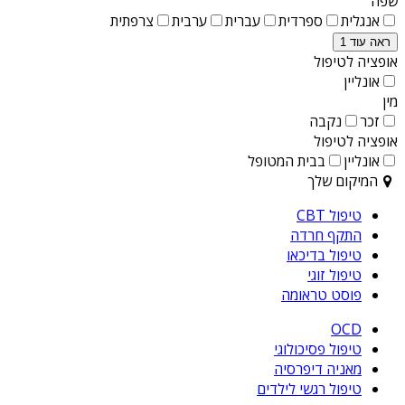
שפה
אנגלית
ספרדית
עברית
ערבית
צרפתית
ראה עוד 1
אופציה לטיפול
אונליין
מין
זכר
נקבה
אופציה לטיפול
אונליין
בבית המטופל
המיקום שלך
טיפול CBT
התקף חרדה
טיפול בדיכאו
טיפול זוגי
פוסט טראומה
OCD
טיפול פסיכולוגי
מאניה דיפרסיה
טיפול רגשי לילדים