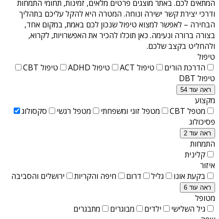
המתאים לכם. באתר מוצגים פרטים מלאים, זמינות, תחומי התמחות
ודרכי יצירת קשר ישירה ונוחה. המטרה היא להקל עליכם בתהליך
הבחירה – לאפשר למצוא טיפול שנכון לכם באמת, במקום אחד,
בצורה ברורה ונעימה. כאן תוכלו להכיר את האפשרויות, לקרוא,
ולהחליט בקצב שלכם.
טיפול
הדרכת הורים
טיפול ACT
טיפול ADHD
טיפול CBT
טיפול DBT
ראה עוד 54
מקצוע
מטפל CBT
מטפל זוגי ומשפחתי
מטפל רגשי
סקסולוג
פסיכולוג
ראה עוד 2
התמחות
קלינית
איזור
בקעת אונו
גליל
דרום
חיפה והקריות
ירושלים והסביבה
ראה עוד 6
מטופל
גיל השלישי
ילדים
מבוגרים
מתבגרים