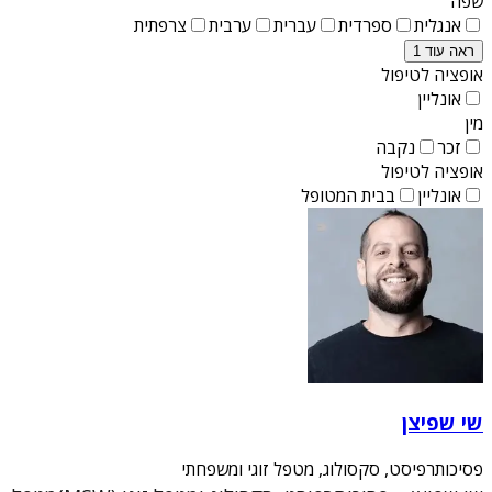
שפה
אנגלית
ספרדית
עברית
ערבית
צרפתית
ראה עוד 1
אופציה לטיפול
אונליין
מין
זכר
נקבה
אופציה לטיפול
אונליין
בבית המטופל
שי שפיצן
פסיכותרפיסט, סקסולוג, מטפל זוגי ומשפחתי