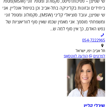
שי שפיצן – פסיכותרפיסט, סקסולוג ומטפל זוגי (MSW)מטפל
ביחידים ובזוגות בקליניקה בתל-אביב וכן בטיפול אונליין. אני
שי שפיצן, עובד סוציאלי קליני (MSW), סקסולוג ומטפל זוגי
ומשפחתי מוסמך. אני מאמין שכמו שאין סוף לווריאציות של
נפש האדם, כך אין סוף למה ש...
054-7222965
תל אביב-יפו, ישראל
לפרטים
הודעה לווטסאפ
שירלי קליין