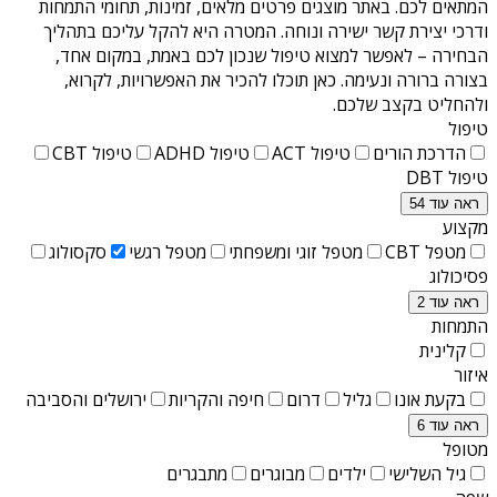
המתאים לכם. באתר מוצגים פרטים מלאים, זמינות, תחומי התמחות
ודרכי יצירת קשר ישירה ונוחה. המטרה היא להקל עליכם בתהליך
הבחירה – לאפשר למצוא טיפול שנכון לכם באמת, במקום אחד,
בצורה ברורה ונעימה. כאן תוכלו להכיר את האפשרויות, לקרוא,
ולהחליט בקצב שלכם.
טיפול
הדרכת הורים
טיפול ACT
טיפול ADHD
טיפול CBT
טיפול DBT
ראה עוד 54
מקצוע
מטפל CBT
מטפל זוגי ומשפחתי
מטפל רגשי
סקסולוג
פסיכולוג
ראה עוד 2
התמחות
קלינית
איזור
בקעת אונו
גליל
דרום
חיפה והקריות
ירושלים והסביבה
ראה עוד 6
מטופל
גיל השלישי
ילדים
מבוגרים
מתבגרים