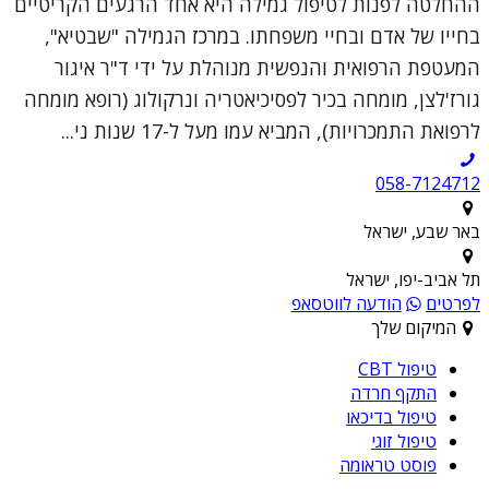
ההחלטה לפנות לטיפול גמילה היא אחד הרגעים הקריטיים
בחייו של אדם ובחיי משפחתו. במרכז הגמילה "שבטיא",
המעטפת הרפואית והנפשית מנוהלת על ידי ד"ר איגור
גורז'לצן, מומחה בכיר לפסיכיאטריה ונרקולוג (רופא מומחה
לרפואת התמכרויות), המביא עמו מעל ל-17 שנות ני...
058-7124712
באר שבע, ישראל
תל אביב-יפו, ישראל
לפרטים
הודעה לווטסאפ
המיקום שלך
טיפול CBT
התקף חרדה
טיפול בדיכאו
טיפול זוגי
פוסט טראומה