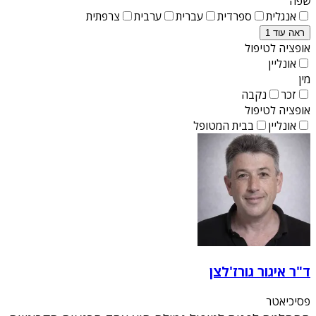
שפה
אנגלית
ספרדית
עברית
ערבית
צרפתית
ראה עוד 1
אופציה לטיפול
אונליין
מין
זכר
נקבה
אופציה לטיפול
אונליין
בבית המטופל
ד"ר איגור גורז'לצן
פסיכיאטר