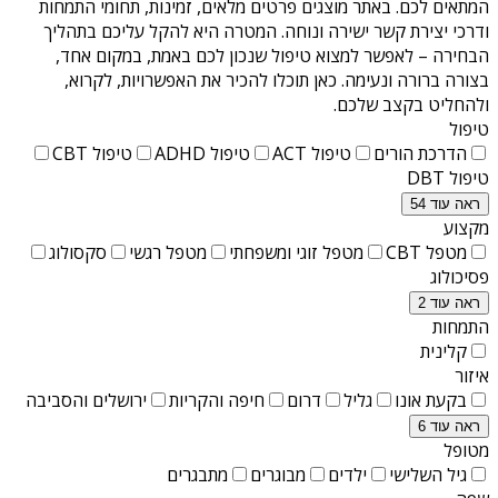
המתאים לכם. באתר מוצגים פרטים מלאים, זמינות, תחומי התמחות
ודרכי יצירת קשר ישירה ונוחה. המטרה היא להקל עליכם בתהליך
הבחירה – לאפשר למצוא טיפול שנכון לכם באמת, במקום אחד,
בצורה ברורה ונעימה. כאן תוכלו להכיר את האפשרויות, לקרוא,
ולהחליט בקצב שלכם.
טיפול
הדרכת הורים
טיפול ACT
טיפול ADHD
טיפול CBT
טיפול DBT
ראה עוד 54
מקצוע
מטפל CBT
מטפל זוגי ומשפחתי
מטפל רגשי
סקסולוג
פסיכולוג
ראה עוד 2
התמחות
קלינית
איזור
בקעת אונו
גליל
דרום
חיפה והקריות
ירושלים והסביבה
ראה עוד 6
מטופל
גיל השלישי
ילדים
מבוגרים
מתבגרים