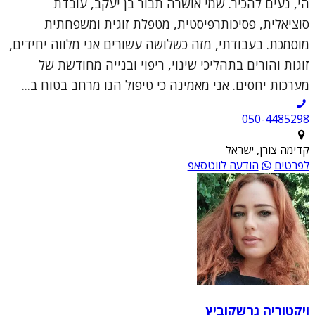
הי, נעים להכיר. שמי אושרה תבור בן יעקב, עובדת
סוציאלית, פסיכותרפיסטית, מטפלת זוגית ומשפחתית
מוסמכת. בעבודתי, מזה כשלושה עשורים אני מלווה יחידים,
זוגות והורים בתהליכי שינוי, ריפוי ובנייה מחודשת של
מערכות יחסים. אני מאמינה כי טיפול הנו מרחב בטוח ב...
050-4485298
קדימה צורן, ישראל
לפרטים
הודעה לווטסאפ
ויקטוריה גרשקוביץ