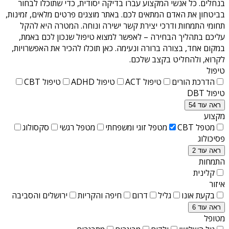
בנחלים
. כל אנשי המקצוע עברו בדיקה יסודית, כדי שתוכלו לבחור
בביטחון את האדם המתאים לכם. באתר מוצגים פרטים מלאים, זמינות,
תחומי התמחות ודרכי יצירת קשר ישירה ונוחה. המטרה היא להקל
עליכם בתהליך הבחירה – לאפשר למצוא טיפול שנכון לכם באמת,
במקום אחד, בצורה ברורה ונעימה. כאן תוכלו להכיר את האפשרויות,
לקרוא, ולהחליט בקצב שלכם.
טיפול
הדרכת הורים
טיפול ACT
טיפול ADHD
טיפול CBT
טיפול DBT
ראה עוד 54
מקצוע
מטפל CBT
מטפל זוגי ומשפחתי
מטפל רגשי
סקסולוג
פסיכולוג
ראה עוד 2
התמחות
קלינית
איזור
בקעת אונו
גליל
דרום
חיפה והקריות
ירושלים והסביבה
ראה עוד 6
מטופל