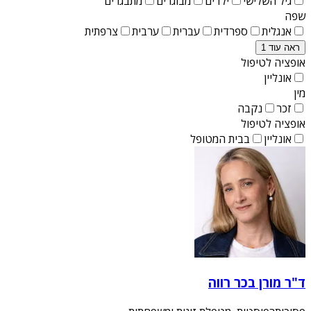
גיל השלישי
ילדים
מבוגרים
מתבגרים
שפה
אנגלית
ספרדית
עברית
ערבית
צרפתית
ראה עוד 1
אופציה לטיפול
אונליין
מין
זכר
נקבה
אופציה לטיפול
אונליין
בבית המטופל
ד"ר מורן בכר רווה