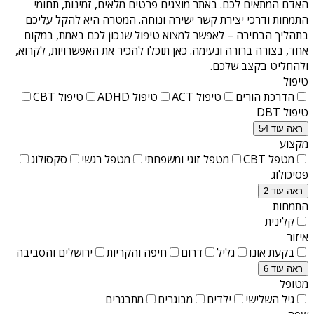
האדם המתאים לכם. באתר מוצגים פרטים מלאים, זמינות, תחומי
התמחות ודרכי יצירת קשר ישירה ונוחה. המטרה היא להקל עליכם
בתהליך הבחירה – לאפשר למצוא טיפול שנכון לכם באמת, במקום
אחד, בצורה ברורה ונעימה. כאן תוכלו להכיר את האפשרויות, לקרוא,
ולהחליט בקצב שלכם.
טיפול
הדרכת הורים
טיפול ACT
טיפול ADHD
טיפול CBT
טיפול DBT
ראה עוד 54
מקצוע
מטפל CBT
מטפל זוגי ומשפחתי
מטפל רגשי
סקסולוג
פסיכולוג
ראה עוד 2
התמחות
קלינית
איזור
בקעת אונו
גליל
דרום
חיפה והקריות
ירושלים והסביבה
ראה עוד 6
מטופל
גיל השלישי
ילדים
מבוגרים
מתבגרים