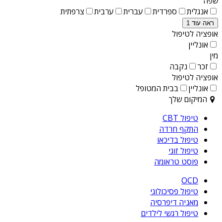
שפה
אנגלית
ספרדית
עברית
ערבית
צרפתית
ראה עוד 1
אופציה לטיפול
אונליין
מין
זכר
נקבה
אופציה לטיפול
אונליין
בבית המטופל
המיקום שלך
טיפול CBT
התקף חרדה
טיפול בדיכאו
טיפול זוגי
פוסט טראומה
OCD
טיפול פסיכולוגי
מאניה דיפרסיה
טיפול רגשי לילדים