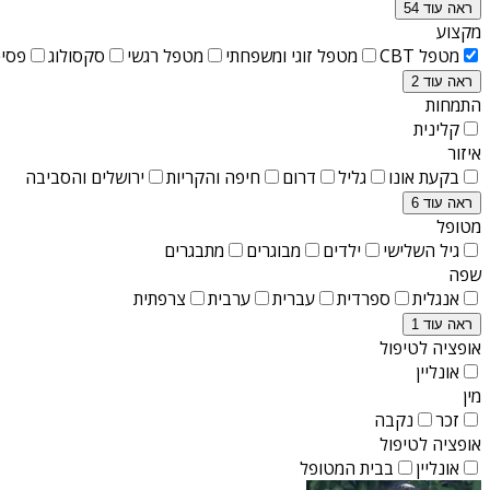
ראה עוד 54
מקצוע
מטפל CBT
מטפל זוגי ומשפחתי
מטפל רגשי
סקסולוג
פסיכ
ראה עוד 2
התמחות
קלינית
איזור
בקעת אונו
גליל
דרום
חיפה והקריות
ירושלים והסביבה
ראה עוד 6
מטופל
גיל השלישי
ילדים
מבוגרים
מתבגרים
שפה
אנגלית
ספרדית
עברית
ערבית
צרפתית
ראה עוד 1
אופציה לטיפול
אונליין
מין
זכר
נקבה
אופציה לטיפול
אונליין
בבית המטופל