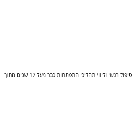
שמי אביטל וובר קטקובסקי, עובדת סוציאלית קלינית (M.A) ופסיכותרפיסטית מוסמכת בגישת CBT אינטגרטיבי. אני עוסקת בטיפול רגשי וליווי תהליכי התפתחות כבר מעל 17 שנים מתוך