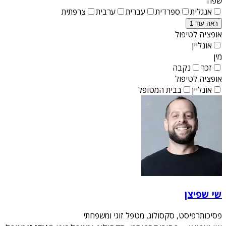
שפה
אנגלית
ספרדית
עברית
ערבית
צרפתית
ראה עוד 1
אופציה לטיפול
אונליין
מין
זכר
נקבה
אופציה לטיפול
אונליין
בבית המטופל
שי שפיצן
פסיכותרפיסט, סקסולוג, מטפל זוגי ומשפחתי