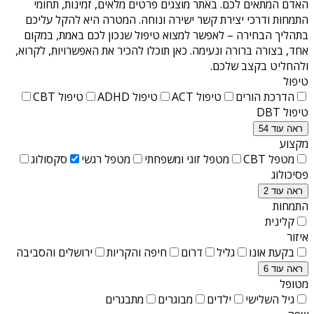
האדם המתאים לכם. באתר מוצגים פרטים מלאים, זמינות, תחומי
התמחות ודרכי יצירת קשר ישירה ונוחה. המטרה היא להקל עליכם
בתהליך הבחירה – לאפשר למצוא טיפול שנכון לכם באמת, במקום
אחד, בצורה ברורה ונעימה. כאן תוכלו להכיר את האפשרויות, לקרוא,
ולהחליט בקצב שלכם.
טיפול
הדרכת הורים
טיפול ACT
טיפול ADHD
טיפול CBT
טיפול DBT
ראה עוד 54
מקצוע
מטפל CBT
מטפל זוגי ומשפחתי
מטפל רגשי
סקסולוג
פסיכולוג
ראה עוד 2
התמחות
קלינית
איזור
בקעת אונו
גליל
דרום
חיפה והקריות
ירושלים והסביבה
ראה עוד 6
מטופל
גיל השלישי
ילדים
מבוגרים
מתבגרים