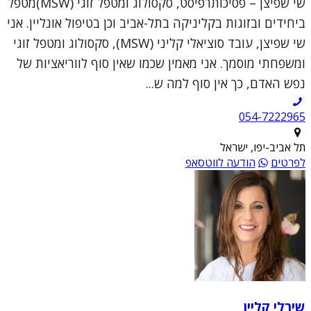
שי שפיצן – פסיכותרפיסט, סקסולוג ומטפל זוגי (MSW)מטפל
ביחידים ובזוגות בקליניקה בתל-אביב וכן בטיפול אונליין. אני
שי שפיצן, עובד סוציאלי קליני (MSW), סקסולוג ומטפל זוגי
ומשפחתי מוסמך. אני מאמין שכמו שאין סוף לווריאציות של
נפש האדם, כך אין סוף למה ש...
054-7222965
תל אביב-יפו, ישראל
לפרטים
הודעה לווטסאפ
שירלי קליין