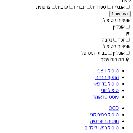
שפה
אנגלית
ספרדית
עברית
ערבית
צרפתית
ראה עוד 1
אופציה לטיפול
אונליין
מין
זכר
נקבה
אופציה לטיפול
אונליין
בבית המטופל
המיקום שלך
טיפול CBT
התקף חרדה
טיפול בדיכאו
טיפול זוגי
פוסט טראומה
OCD
טיפול פסיכולוגי
מאניה דיפרסיה
טיפול רגשי לילדים