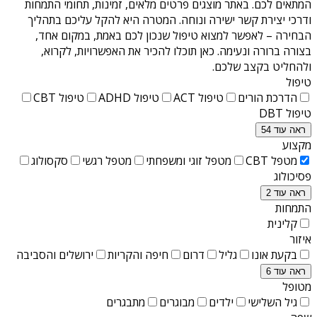
המתאים לכם. באתר מוצגים פרטים מלאים, זמינות, תחומי התמחות
ודרכי יצירת קשר ישירה ונוחה. המטרה היא להקל עליכם בתהליך
הבחירה – לאפשר למצוא טיפול שנכון לכם באמת, במקום אחד,
בצורה ברורה ונעימה. כאן תוכלו להכיר את האפשרויות, לקרוא,
ולהחליט בקצב שלכם.
טיפול
הדרכת הורים
טיפול ACT
טיפול ADHD
טיפול CBT
טיפול DBT
ראה עוד 54
מקצוע
מטפל CBT
מטפל זוגי ומשפחתי
מטפל רגשי
סקסולוג
פסיכולוג
ראה עוד 2
התמחות
קלינית
איזור
בקעת אונו
גליל
דרום
חיפה והקריות
ירושלים והסביבה
ראה עוד 6
מטופל
גיל השלישי
ילדים
מבוגרים
מתבגרים