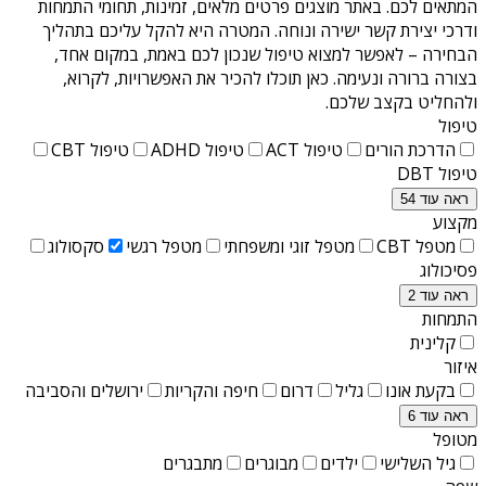
המתאים לכם. באתר מוצגים פרטים מלאים, זמינות, תחומי התמחות
ודרכי יצירת קשר ישירה ונוחה. המטרה היא להקל עליכם בתהליך
הבחירה – לאפשר למצוא טיפול שנכון לכם באמת, במקום אחד,
בצורה ברורה ונעימה. כאן תוכלו להכיר את האפשרויות, לקרוא,
ולהחליט בקצב שלכם.
טיפול
הדרכת הורים
טיפול ACT
טיפול ADHD
טיפול CBT
טיפול DBT
ראה עוד 54
מקצוע
מטפל CBT
מטפל זוגי ומשפחתי
מטפל רגשי
סקסולוג
פסיכולוג
ראה עוד 2
התמחות
קלינית
איזור
בקעת אונו
גליל
דרום
חיפה והקריות
ירושלים והסביבה
ראה עוד 6
מטופל
גיל השלישי
ילדים
מבוגרים
מתבגרים