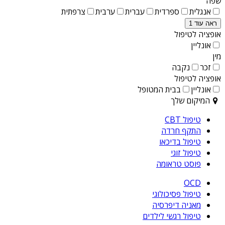
שפה
אנגלית
ספרדית
עברית
ערבית
צרפתית
ראה עוד 1
אופציה לטיפול
אונליין
מין
זכר
נקבה
אופציה לטיפול
אונליין
בבית המטופל
המיקום שלך
טיפול CBT
התקף חרדה
טיפול בדיכאו
טיפול זוגי
פוסט טראומה
OCD
טיפול פסיכולוגי
מאניה דיפרסיה
טיפול רגשי לילדים