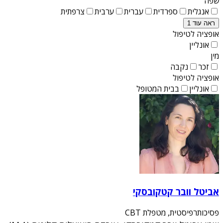
שפה
אנגלית
ספרדית
עברית
ערבית
צרפתית
ראה עוד 1
אופציה לטיפול
אונליין
מין
זכר
נקבה
אופציה לטיפול
אונליין
בבית המטופל
אביטל וובר קטקובסקי
פסיכותרפיסטית, מטפלת CBT