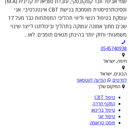
שמי אביטל וובר קטקובסקי, עובדת סוציאלית קלינית (M.A)
ופסיכותרפיסטית מוסמכת בגישת CBT אינטגרטיבי. אני
עוסקת בטיפול רגשי וליווי תהליכי התפתחות כבר מעל 17
שנים מתוך אמונה עמוקה בתהליך וביכולתנו לייצר שינוי
משמעותי וחזק יותר בהינתן תנאים תומכים. לאו...
0545740938
חיפה, ישראל
הבונים, ישראל
לפרטים
הודעה לווטסאפ
המיקום שלך
טיפול CBT
התקף חרדה
טיפול בדיכאו
טיפול זוגי
פוסט טראומה