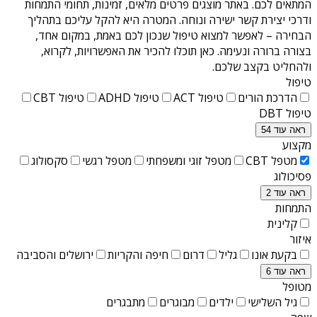
המתאים לכם. באתר מוצגים פרטים מלאים, זמינות, תחומי התמחות
ודרכי יצירת קשר ישירה ונוחה. המטרה היא להקל עליכם בתהליך
הבחירה – לאפשר למצוא טיפול שנכון לכם באמת, במקום אחד,
בצורה ברורה ונעימה. כאן תוכלו להכיר את האפשרויות, לקרוא,
ולהחליט בקצב שלכם.
טיפול
הדרכת הורים
טיפול ACT
טיפול ADHD
טיפול CBT
טיפול DBT
ראה עוד 54
מקצוע
מטפל CBT
מטפל זוגי ומשפחתי
מטפל רגשי
סקסולוג
פסיכולוג
ראה עוד 2
התמחות
קלינית
איזור
בקעת אונו
גליל
דרום
חיפה והקריות
ירושלים והסביבה
ראה עוד 6
מטופל
גיל השלישי
ילדים
מבוגרים
מתבגרים