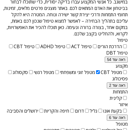
במישגב
. כל אנשי המקצוע עברו בדיקה יסודית, כדי שתוכלו לבחור
בביטחון את האדם המתאים לכם. באתר מוצגים פרטים מלאים, זמינות,
תחומי התמחות ודרכי יצירת קשר ישירה ונוחה. המטרה היא להקל
עליכם בתהליך הבחירה – לאפשר למצוא טיפול שנכון לכם באמת,
במקום אחד, בצורה ברורה ונעימה. כאן תוכלו להכיר את האפשרויות,
לקרוא, ולהחליט בקצב שלכם.
טיפול
הדרכת הורים
טיפול ACT
טיפול ADHD
טיפול CBT
טיפול DBT
ראה עוד 54
מקצוע
מטפל CBT
מטפל זוגי ומשפחתי
מטפל רגשי
סקסולוג
פסיכולוג
ראה עוד 2
התמחות
קלינית
איזור
בקעת אונו
גליל
דרום
חיפה והקריות
ירושלים והסביבה
ראה עוד 6
מטופל