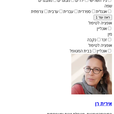
גיל השלישי
ילדים
מבוגרים
מתבגרים
שפה
אנגלית
ספרדית
עברית
ערבית
צרפתית
ראה עוד 1
אופציה לטיפול
אונליין
מין
זכר
נקבה
אופציה לטיפול
אונליין
בבית המטופל
אירית רן